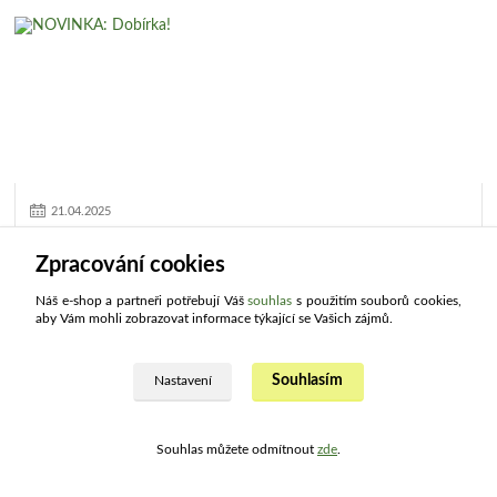
21
.
04
.
2025
NOVINKA: Dobírka!
Zpracování cookies
Vyslyšeli jsme Vaše přání a zařadili jsme nový způsob platby
objednávek. Víme, že řada zákazníků preferuje u nákupů přes internet
Náš e-shop a partneři potřebují Váš
souhlas
s použitím souborů cookies,
platbu na dobírku, a...
číst celé
aby Vám mohli zobrazovat informace týkající se Vašich zájmů.
Souhlasím
Nastavení
Souhlas můžete odmítnout
zde
.