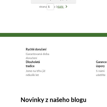
strana
z 3
další
Rychlé doručení
Garantovaná doba
doručení
Dlouholetá
Garance
tradice
úspory
Jsme na trhu již
S námi
několik let
ušetříte
Novinky z našeho blogu