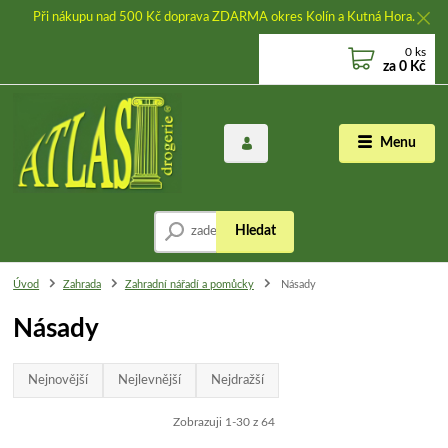
Při nákupu nad 500 Kč doprava ZDARMA okres Kolín a Kutná Hora.
0
ks
za
0 Kč
Menu
Hledat
Úvod
Zahrada
Zahradní nářadí a pomůcky
Násady
Násady
Nejnovější
Nejlevnější
Nejdražší
Zobrazuji 1-30 z 64