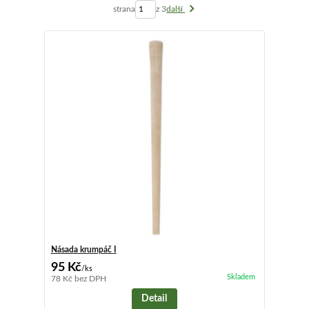
strana
z 3
další
Násada krumpáč I
95 Kč
/
ks
Skladem
78 Kč
bez DPH
Detail