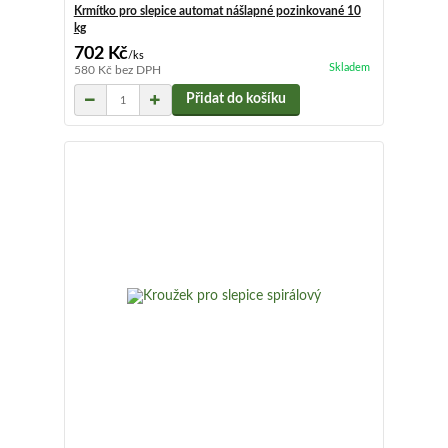
Krmítko pro slepice automat nášlapné pozinkované 10
kg
702 Kč
/
ks
Skladem
580 Kč
bez DPH
Přidat do košíku