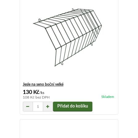
Jesle na seno boční velké
130 Kč
/
ks
Skladem
108 Kč
bez DPH
Přidat do košíku