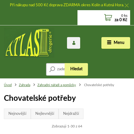
Při nákupu nad 500 Kč doprava ZDARMA okres Kolín a Kutná Hora.
0
ks
za
0 Kč
Menu
Hledat
Úvod
Zahrada
Zahradní nářadí a pomůcky
Chovatelské potřeby
Chovatelské potřeby
Nejnovější
Nejlevnější
Nejdražší
Zobrazuji 1-30 z 64