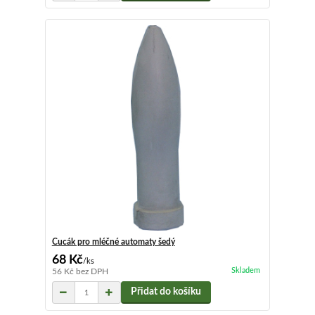
Cucák pro mléčné automaty šedý
68 Kč
/
ks
Skladem
56 Kč
bez DPH
Přidat do košíku