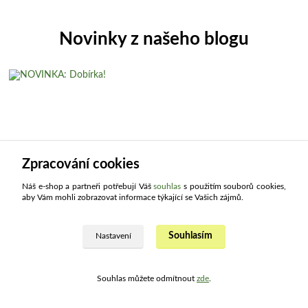
Novinky z našeho blogu
Zpracování cookies
Náš e-shop a partneři potřebují Váš
souhlas
s použitím souborů cookies,
21
.
04
.
2025
aby Vám mohli zobrazovat informace týkající se Vašich zájmů.
NOVINKA: Dobírka!
Vyslyšeli jsme Vaše přání a zařadili jsme nový způsob platby
Souhlasím
Nastavení
objednávek. Víme, že řada zákazníků preferuje u nákupů přes internet
platbu na dobírku, a...
číst celé
Souhlas můžete odmítnout
zde
.