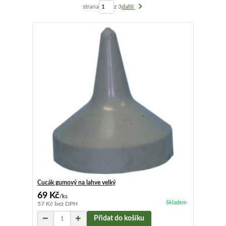
strana
z 3
další
Cucák gumový na lahve velký
69 Kč
/
ks
Skladem
57 Kč
bez DPH
Přidat do košíku