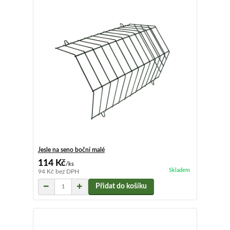
Jesle na seno boční malé
114 Kč
/
ks
Skladem
94 Kč
bez DPH
Přidat do košíku