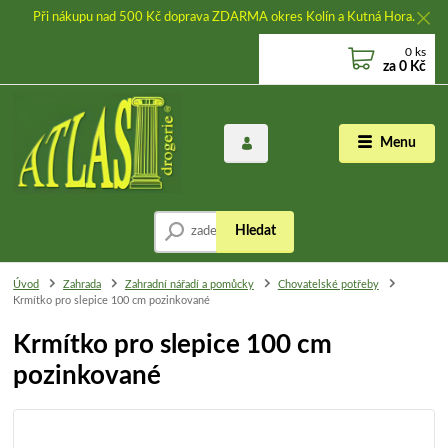
Při nákupu nad 500 Kč doprava ZDARMA okres Kolín a Kutná Hora.
0
ks
za
0 Kč
Menu
Hledat
Úvod
Zahrada
Zahradní nářadí a pomůcky
Chovatelské potřeby
Krmítko pro slepice 100 cm pozinkované
Krmítko pro slepice 100 cm
pozinkované