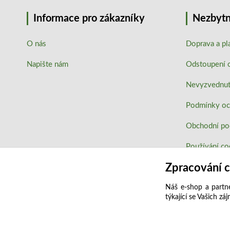
Informace pro zákazníky
Nezbytn
O nás
Doprava a pl
Napište nám
Odstoupení 
Nevyzvednutí
Podmínky oc
Obchodní p
Používání co
Zpracování 
Náš e-shop a partne
týkající se Vašich zá