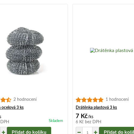
2 hodnocení
1 hodnocení
 ocelová 3 ks
Drátěnka plastová 3 ks
7 Kč
s
/
ks
Skladem
 DPH
6 Kč
bez DPH
Přidat do košíku
Přidat do koš