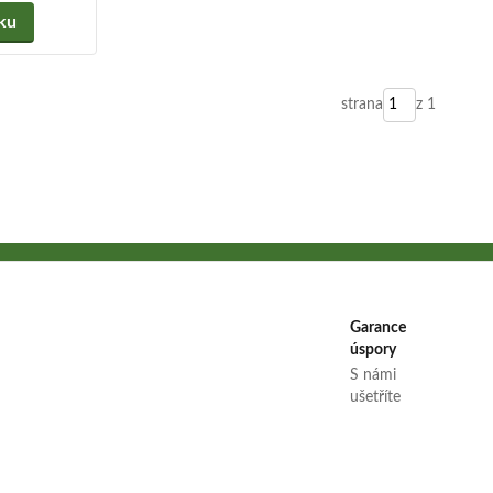
íku
strana
z 1
Garance
úspory
S námi
ušetříte