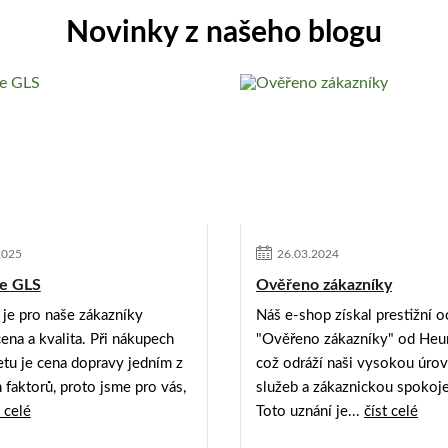
Novinky z našeho blogu
2025
26
.
03
.
2024
e GLS
Ověřeno zákazníky
 je pro naše zákazníky
Náš e-shop získal prestižní 
cena a kvalita. Při nákupech
"Ověřeno zákazníky" od Heur
etu je cena dopravy jedním z
což odráží naši vysokou úro
 faktorů, proto jsme pro vás,
služeb a zákaznickou spokoj
t celé
Toto uznání je...
číst celé