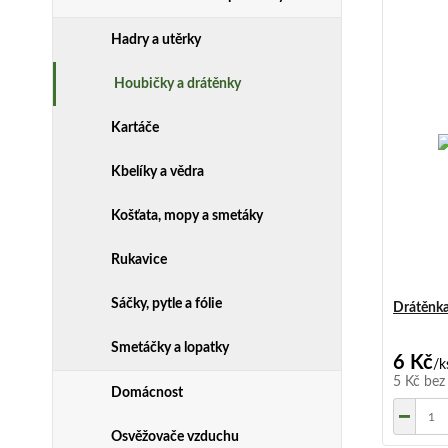
Hadry a utěrky
Houbičky a drátěnky
Kartáče
Kbelíky a vědra
Košťata, mopy a smetáky
Rukavice
Sáčky, pytle a fólie
Drátěnka
Smetáčky a lopatky
6 Kč
/
k
5 Kč
bez
Domácnost
Osvěžovače vzduchu