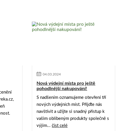
04
.
03
.
2024
Nová výdejní místa pro ještě
pohodlnější nakupování!
ocenění
S nadšením oznamujeme otevření tří
eka.cz,
nových výdejních míst. Přijďte nás
veň
navštívit a užijte si snadný přístup k
enost.
vašim oblíbeným produkty společně s
výjim...
číst celé