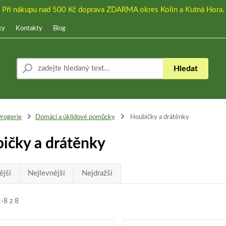
Při nákupu nad 500 Kč doprava ZDARMA okres Kolín a Kutná Hora.
ky
Kontakty
Blog
Hledat
rogerie
Domácí a úklidové pomůcky
Houbičky a drátěnky
ičky a drátěnky
ější
Nejlevnější
Nejdražší
1-8 z 8