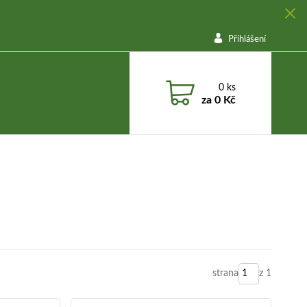
Přihlášení
0
ks
za
0 Kč
strana
z 1