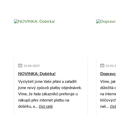
21
.
04
.
2025
22
.
02
.
NOVINKA: Dobírka!
Dopravc
Vyslyšeli jsme Vaše přání a zařadili
Víme, jak
jsme nový způsob platby objednávek.
důležitá 
Víme, že řada zákazníků preferuje u
na intern
nákupů přes internet platbu na
klíčových
dobírku, a...
číst celé
naš...
čís