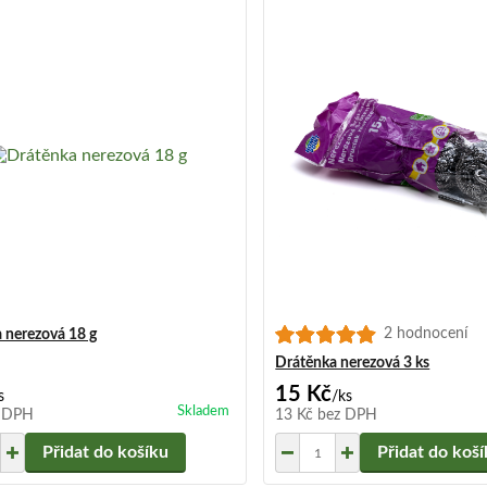
2 hodnocení
 nerezová 18 g
Drátěnka nerezová 3 ks
15 Kč
s
/
ks
Skladem
 DPH
13 Kč
bez DPH
Přidat do košíku
Přidat do koš