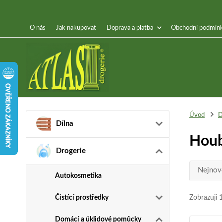
O nás
Jak nakupovat
Doprava a platba
Obchodní podmín
Úvod
D
Dílna
Houb
Drogerie
Nejnov
Autokosmetika
Čistící prostředky
Zobrazuji 
Domácí a úklidové pomůcky