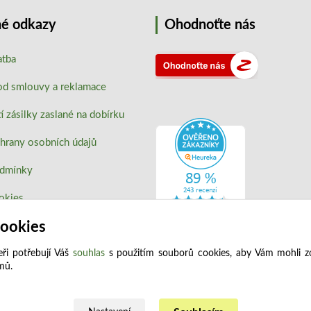
é odkazy
Ohodnoťte nás
atba
od smlouvy a reklamace
 zásilky zaslané na dobírku
hrany osobních údajů
odmínky
okies
cookies
ři potřebují Váš
souhlas
s použitím souborů cookies, aby Vám mohli z
jmů.
Upravit sběr cookies.