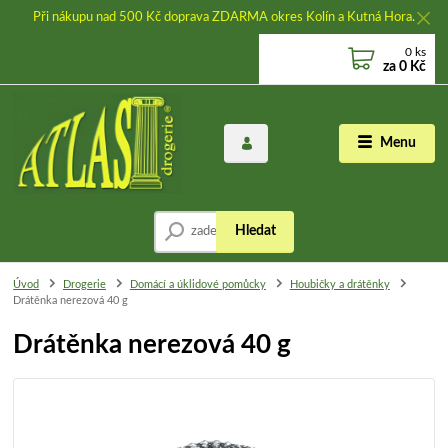
Při nákupu nad 500 Kč doprava ZDARMA okres Kolín a Kutná Hora.
0
ks
za
0 Kč
Menu
Hledat
Úvod
Drogerie
Domácí a úklidové pomůcky
Houbičky a drátěnky
Drátěnka nerezová 40 g
Drátěnka nerezová 40 g