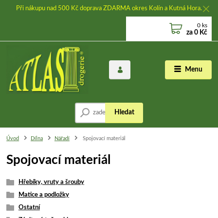
Při nákupu nad 500 Kč doprava ZDARMA okres Kolín a Kutná Hora.
0
ks
za
0 Kč
Menu
Hledat
Úvod
Dílna
Nářadí
Spojovací materiál
Spojovací materiál
Hřebíky, vruty a šrouby
Matice a podložky
Ostatní