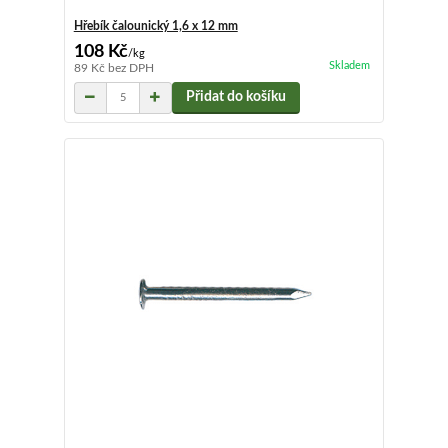
Hřebík čalounický 1,6 x 12 mm
108 Kč
/
kg
Skladem
89 Kč
bez DPH
Přidat do košíku