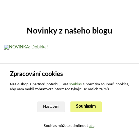
Novinky z našeho blogu
Zpracování cookies
Náš e-shop a partneři potřebují Váš
souhlas
s použitím souborů cookies,
aby Vám mohli zobrazovat informace týkající se Vašich zájmů.
21
.
04
.
2025
Souhlasím
Nastavení
NOVINKA: Dobírka!
Vyslyšeli jsme Vaše přání a zařadili jsme nový způsob platby
objednávek. Víme, že řada zákazníků preferuje u nákupů přes internet
Souhlas můžete odmítnout
zde
.
platbu na dobírku, a...
číst celé