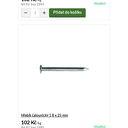
/
kg
Skladem
84 Kč
bez DPH
Přidat do košíku
Hřebík čalounický 1,8 x 25 mm
102 Kč
/
kg
Skladem
84 Kč
bez DPH