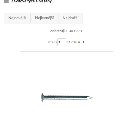
Závitové tyče a hlazeny
Nejnovější
Nejlevnější
Nejdražší
Zobrazuji 1-30 z 331
strana
z 12
další