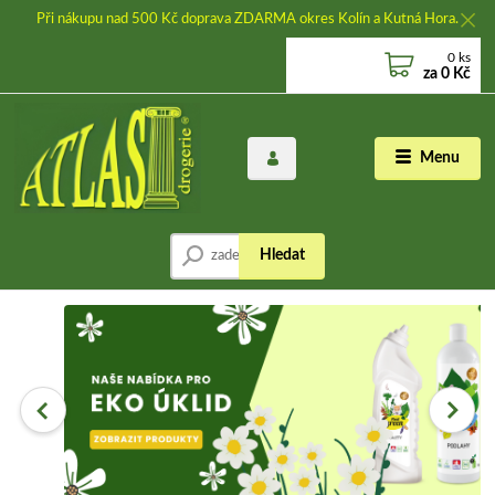
Při nákupu nad 500 Kč doprava ZDARMA okres Kolín a Kutná Hora.
0
ks
za
0 Kč
Menu
Hledat