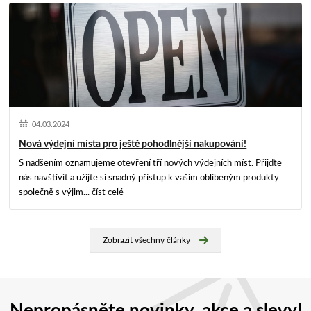
04
.
03
.
2024
Nová výdejní místa pro ještě pohodlnější nakupování!
S nadšením oznamujeme otevření tří nových výdejních míst. Přijďte
nás navštívit a užijte si snadný přístup k vašim oblíbeným produkty
společně s výjim...
číst celé
Zobrazit všechny články