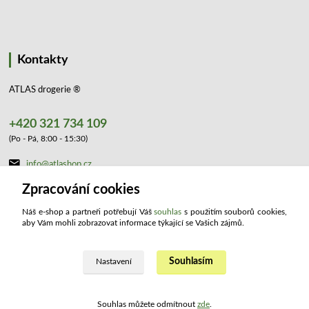
Kontakty
ATLAS drogerie ®
+420 321 734 109
(Po - Pá, 8:00 - 15:30)
info@atlashop.cz
Zpracování cookies
Náš e-shop a partneři potřebují Váš
souhlas
s použitím souborů cookies,
aby Vám mohli zobrazovat informace týkající se Vašich zájmů.
Souhlasím
Upravit sběr cookies.
Nastavení
2023 ATLAS drogerie ®. Všechna práva vyhrazena.
Souhlas můžete odmítnout
zde
.