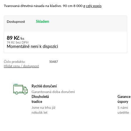
Tvarovaná dřevěná násada na kladivo. 90 cm 8 000 g
celý popis
Dostupnost
Skladem
89 Kč
/
ks
74 Kč
bez DPH
Momentálně není k dispozici
Číslo produktu:
50487
Hlídat cenu / dostupnost
Rychlé doručení
Garantovaná doba doručení
Dlouholetá
Garance
tradice
úspory
Jsme na trhu již
S námi
několik let
ušetříte