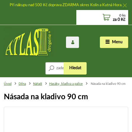
Při nákupu nad 500 Kč doprava ZDARMA okres Kolín a Kutná Hora.
0
ks
za
0 Kč
Menu
Hledat
Úvod
Dílna
Nářadí
Hasáky, kladiva a palice
Násada na kladivo 90 cm
Násada na kladivo 90 cm