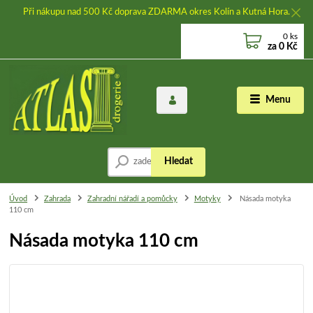
Při nákupu nad 500 Kč doprava ZDARMA okres Kolín a Kutná Hora.
0
ks
za
0 Kč
Menu
Hledat
Úvod
Zahrada
Zahradní nářadí a pomůcky
Motyky
Násada motyka
110 cm
Násada motyka 110 cm