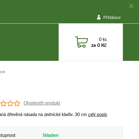
Přihlášení
0
ks
za
0 Kč
 cm
Ohodnotit produkt
aná dřevěná násada na zednické kladiv. 30 cm
celý popis
tupnost
Skladem