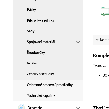
Pásky
Pily, pilky a pilníky
Sady
Kompl
Spojovací materiál
Šroubováky
Komplet
Vrtáky
Tvarovaná
Žebříky a schůdky
30 
Ochranné pracovní prostředky
Technické kapaliny
Zboží z
Drogerie