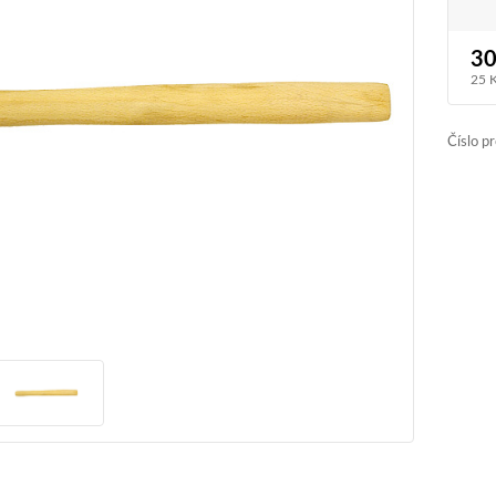
30
25 
Číslo p