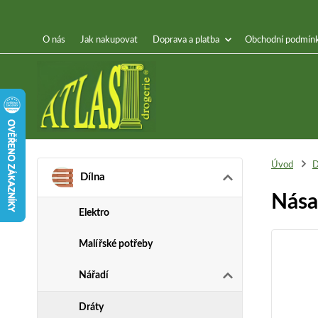
O nás
Jak nakupovat
Doprava a platba
Obchodní podmín
Úvod
D
Dílna
Nása
Elektro
Malířské potřeby
Nářadí
Dráty