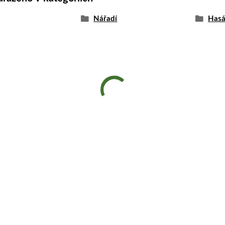
Nářadí
Hasák