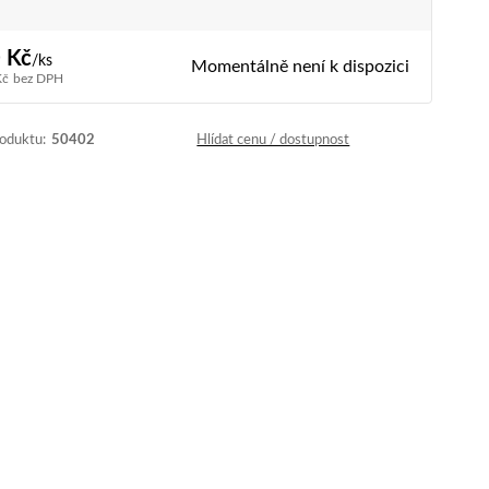
 Kč
/
ks
Momentálně není k dispozici
Kč
bez DPH
roduktu:
50402
Hlídat cenu / dostupnost