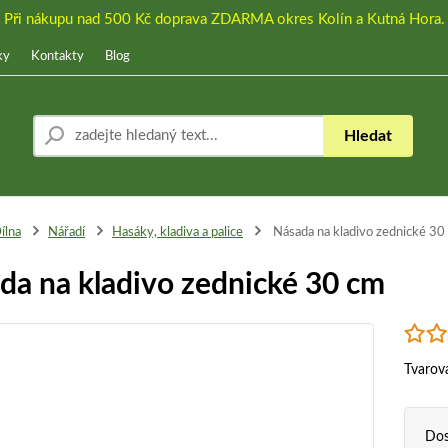
Při nákupu nad 500 Kč doprava ZDARMA okres Kolín a Kutná Hora.
ky
Kontakty
Blog
Hledat
ílna
Nářadí
Hasáky, kladiva a palice
Násada na kladivo zednické 30
da na kladivo zednické 30 cm
Tvarov
Dos