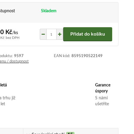
tupnost
Skladem
0 Kč
/
ks
Přidat do košíku
 Kč
bez DPH
roduktu:
9597
EAN kód:
8595190522149
cenu / dostupnost
letá
Garance
úspory
 trhu již
S námi
 let
ušetříte