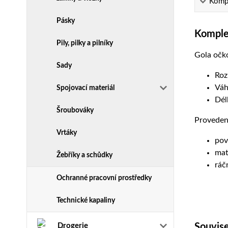
Kompl
Pásky
Komplet
Pily, pilky a pilníky
Gola očko
Sady
Roz
Váh
Spojovací materiál
Dél
Šroubováky
Proveden
Vrtáky
pov
mat
Žebříky a schůdky
ráč
Ochranné pracovní prostředky
Technické kapaliny
Drogerie
Souvise