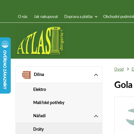
O nás
Jak nakupovat
Doprava a platba
Obchodní podmín
Úvod
D
Dílna
Gola
Elektro
Malířské potřeby
Nářadí
Dráty