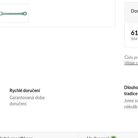
Dos
61
504
Číslo p
Hlídat 
Dlouho
Rychlé doručení
tradice
Garantovaná doba
Jsme na
doručení
několik