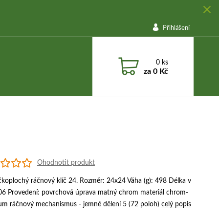
Přihlášení
0
ks
za
0 Kč
Ohodnotit produkt
čkoplochý ráčnový klíč 24. Rozměr: 24x24 Váha (g): 498 Délka v
6 Provedení: povrchová úprava matný chrom materiál chrom-
um ráčnový mechanismus - jemné dělení 5 (72 poloh)
celý popis