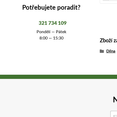
Potřebujete poradit?
321 734 109
Pondělí — Pátek
8:00 — 15:30
Zboží z
Dílna
N