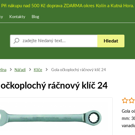
Při nákupu nad 500 Kč doprava ZDARMA okres Kolín a Kutná Hora.
ky
Kontakty
Blog
Hledat
ílna
Nářadí
Klíče
Gola očkoplochý ráčnový klíč 24
 očkoplochý ráčnový klíč 24
Gola o
mm: 30
vanadi