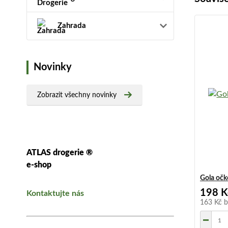
Zahrada
Novinky
Zobrazit všechny novinky
ATLAS drogerie ®
e-shop
Gola očk
198 K
Kontaktujte nás
163 Kč
b