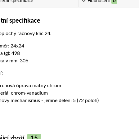
etní specifikace
Hodnocení
0
ní specifikace
plochý ráčnový klíč 24.
měr: 24x24
a (g): 498
ka v mm: 306
í:
rchová úprava matný chrom
eriál chrom-vanadium
nový mechanismus - jemné dělení 5 (72 poloh)
jící zboží
15