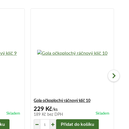
Gola očkoplochý ráčnový klíč 10
Gol
229 Kč
1
/
ks
Skladem
Skladem
189 Kč
bez DPH
15
íku
Přidat do košíku