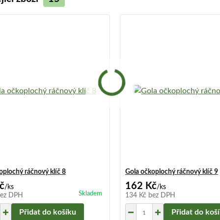
oplochý ráčnový klíč 8
Gola očkoplochý ráčnový klíč 9
č
162 Kč
/
ks
/
ks
Skladem
ez DPH
134 Kč
bez DPH
Přidat do košíku
Přidat do koš