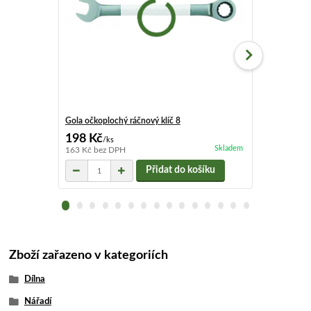
Gola očkoplochý ráčnový klíč 8
Gola očkoploc
198 Kč
162 Kč
/
ks
/
ks
Skladem
163 Kč
bez DPH
134 Kč
bez D
Přidat do košíku
Zboží zařazeno v kategoriích
Dílna
Nářadí