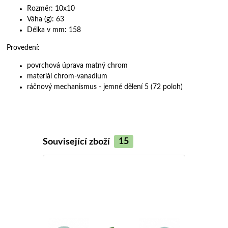
Rozměr: 10x10
Váha (g): 63
Délka v mm: 158
Provedení:
povrchová úprava matný chrom
materiál chrom-vanadium
ráčnový mechanismus - jemné dělení 5 (72 poloh)
Související zboží
15