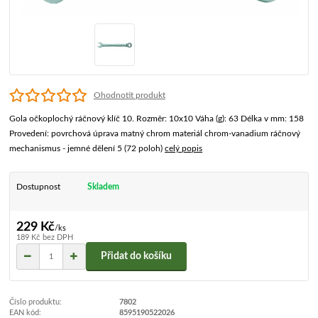
Ohodnotit produkt
Gola očkoplochý ráčnový klíč 10. Rozměr: 10x10 Váha (g): 63 Délka v mm: 158
Provedení: povrchová úprava matný chrom materiál chrom-vanadium ráčnový
mechanismus - jemné dělení 5 (72 poloh)
celý popis
Dostupnost
Skladem
229 Kč
/
ks
189 Kč
bez DPH
Přidat do košíku
Číslo produktu:
7802
EAN kód:
8595190522026