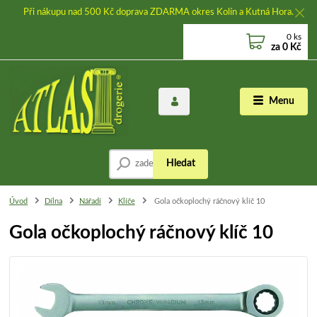
Při nákupu nad 500 Kč doprava ZDARMA okres Kolín a Kutná Hora.
0
ks
za
0 Kč
Menu
Hledat
Úvod
Dílna
Nářadí
Klíče
Gola očkoplochý ráčnový klíč 10
Gola očkoplochý ráčnový klíč 10