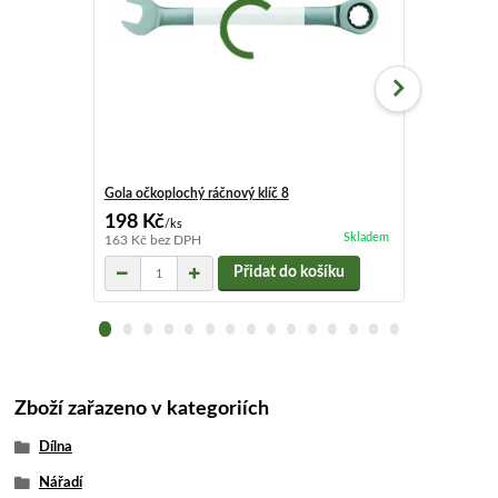
Gola očkoplochý ráčnový klíč 8
Gola očkoploc
198 Kč
162 Kč
/
ks
/
ks
Skladem
163 Kč
bez DPH
134 Kč
bez D
Přidat do košíku
Zboží zařazeno v kategoriích
Dílna
Nářadí