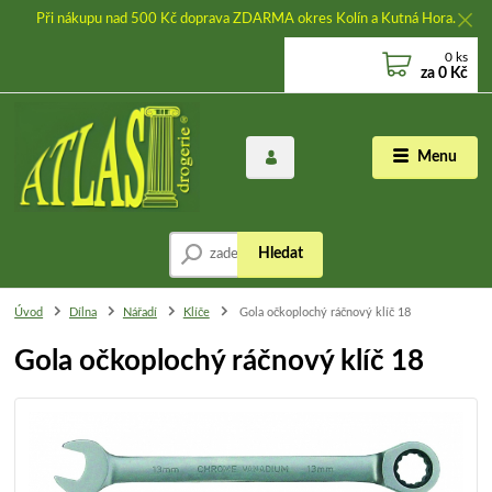
Při nákupu nad 500 Kč doprava ZDARMA okres Kolín a Kutná Hora.
0
ks
za
0 Kč
Menu
Hledat
Úvod
Dílna
Nářadí
Klíče
Gola očkoplochý ráčnový klíč 18
Gola očkoplochý ráčnový klíč 18