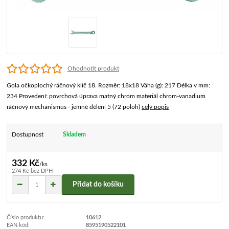
Ohodnotit produkt
Gola očkoplochý ráčnový klíč 18. Rozměr: 18x18 Váha (g): 217 Délka v mm:
234 Provedení: povrchová úprava matný chrom materiál chrom-vanadium
ráčnový mechanismus - jemné dělení 5 (72 poloh)
celý popis
Dostupnost
Skladem
332 Kč
/
ks
274 Kč
bez DPH
Přidat do košíku
Číslo produktu:
10612
EAN kód:
8595190522101