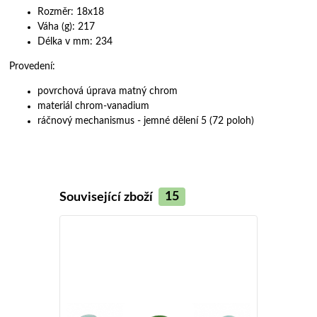
Rozměr: 18x18
Váha (g): 217
Délka v mm: 234
Provedení:
povrchová úprava matný chrom
materiál chrom-vanadium
ráčnový mechanismus - jemné dělení 5 (72 poloh)
Související zboží
15