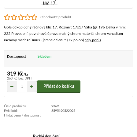
Ohodnotit produkt
Gola očkoplochý ráčnový klíč 17. Rozměr: 17x17 Váha (g): 196 Délka v mm:
222 Provedení: povrchová úprava matný chrom materiál chrom-vanadium
ráčnový mechanismus - jemné dělení 5 (72 poloh)
celý popis
Dostupnost
Skladem
319 Kč
/
ks
263 Kč
bez DPH
Přidat do košíku
Číslo produktu:
9369
EAN kód:
8595190522095
Hlídat cenu / dostupnost
Rychlé doručení