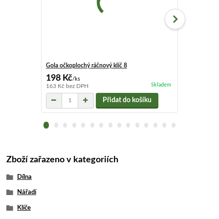
Gola očkoplochý ráčnový klíč 8
Gola očkoploc
198 Kč
162 Kč
/
ks
/
ks
Skladem
163 Kč
bez DPH
134 Kč
bez D
Přidat do košíku
Zboží zařazeno v kategoriích
Dílna
Nářadí
Klíče