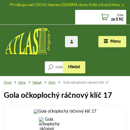
Při nákupu nad 500 Kč doprava ZDARMA okres Kolín a Kutná Hora.
0
ks
za
0 Kč
Menu
Hledat
Úvod
Dílna
Nářadí
Klíče
Gola očkoplochý ráčnový klíč 17
Gola očkoplochý ráčnový klíč 17