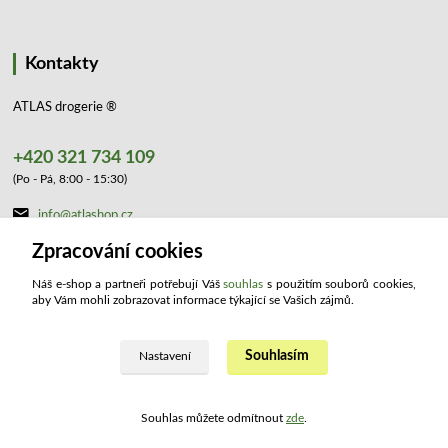
Kontakty
ATLAS drogerie ®
+420 321 734 109
(Po - Pá, 8:00 - 15:30)
info@atlashop.cz
Zpracování cookies
Náš e-shop a partneři potřebují Váš
souhlas
s použitím souborů cookies,
aby Vám mohli zobrazovat informace týkající se Vašich zájmů.
Souhlasím
Upravit sběr cookies.
Nastavení
2023 ATLAS drogerie ®. Všechna práva vyhrazena.
Souhlas můžete odmítnout
zde
.
Vytvořeno na
Eshop-rychle.cz