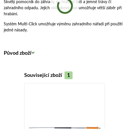
Skvělý pomocník do záhrady, na hrabání listí a jemné trávy či
zahradního odpadu. Jejich obloukový tvar umožňuje větší záběr při
hrabání.
Systém Multi-Click umožňuje výměnu zahradního nářadí při použití
jedné násady.
Původ zboží
Související zboží
1