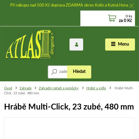
Při nákupu nad 500 Kč doprava ZDARMA okres Kolín a Kutná Hora.
0
ks
za
0 Kč
Menu
Hledat
Úvod
Zahrada
Zahradní nářadí a pomůcky
Hrábě a vidle
Hrábě Multi-
Click, 23 zubé, 480 mm
Hrábě Multi-Click, 23 zubé, 480 mm