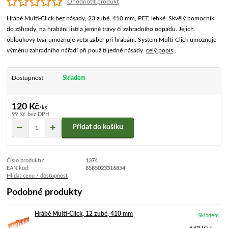
Ohodnotit produkt
Hrábě Multi-Click bez násady, 23 zubé, 410 mm, PET, lehké. Skvělý pomocník
do záhrady, na hrabání listí a jemné trávy či zahradního odpadu. Jejich
obloukový tvar umožňuje větší záběr při hrabání. Systém Multi-Click umožňuje
výměnu zahradního nářadí při použití jedné násady.
celý popis
Dostupnost
Skladem
120 Kč
/
ks
99 Kč
bez DPH
Přidat do košíku
Číslo produktu:
1374
EAN kód:
8585023316854
Hlídat cenu / dostupnost
Podobné produkty
Hrábě Multi-Click, 12 zubé, 410 mm
Skladem