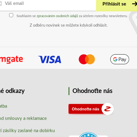
Přihlásit se
Souhlasím se
zpracováním osobních údajů
za účelem rozesílky newsletteru.
Z odběru novinek se můžete kdykoli odhlásit.
é odkazy
Ohodnoťte nás
atba
od smlouvy a reklamace
 zásilky zaslané na dobírku