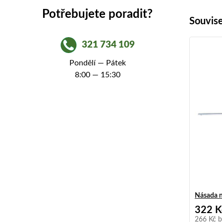
Potřebujete poradit?
Souvise
321 734 109
Pondělí — Pátek
8:00 — 15:30
Násada n
322 K
266 Kč
b