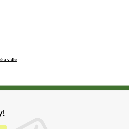
ě a vidle
y!