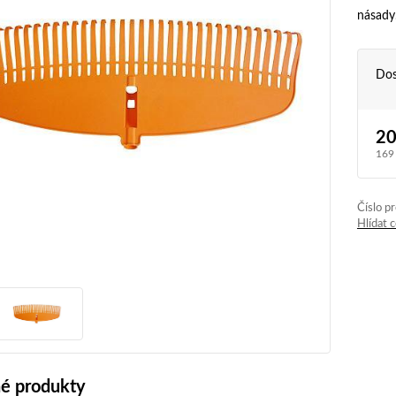
násady
Dos
20
169
Číslo p
Hlídat 
é produkty