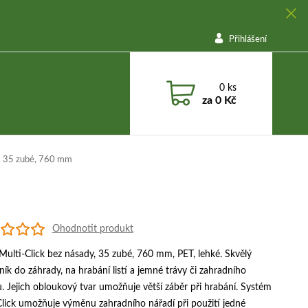
Přihlášení
0
ks
za
0 Kč
, 35 zubé, 760 mm
Ohodnotit produkt
Multi-Click bez násady, 35 zubé, 760 mm, PET, lehké. Skvělý
k do záhrady, na hrabání listí a jemné trávy či zahradního
 Jejich obloukový tvar umožňuje větší záběr při hrabání. Systém
Click umožňuje výměnu zahradního nářadí při použití jedné