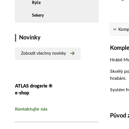
Rýče
Sekery
Kompl
Novinky
Komplet
Zobrazit všechny novinky
Hrábě Mul
Skvělý po
hrabání.
ATLAS drogerie ®
Systém Mu
e-shop
Kontaktujte nás
Původ 