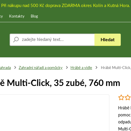
Při nákupu nad 500 Kč doprava ZDARMA okres Kolín a Kutná Hora.
ky
Kontakty
Blog
Hledat
ahrada
Zahradní nářadí a pomůcky
Hrábě a vidle
Hrábě Multi-Click
ě Multi-Click, 35 zubé, 760 mm
Hrábě 
pomocní
odpadu.
Multi-