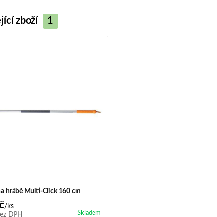
jící zboží
1
a hrábě Multi-Click 160 cm
č
/
ks
Skladem
ez DPH