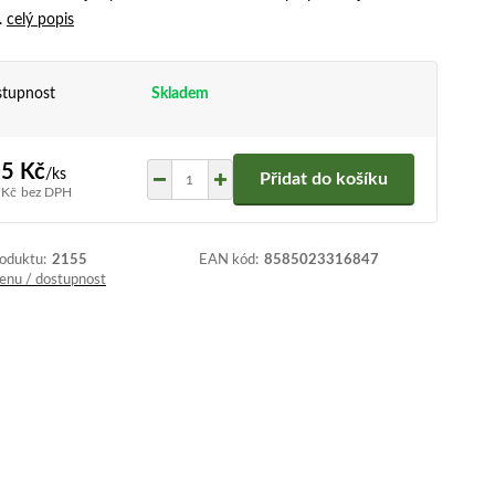
.
celý popis
tupnost
Skladem
5 Kč
/
ks
Přidat do košíku
 Kč
bez DPH
roduktu:
2155
EAN kód:
8585023316847
cenu / dostupnost