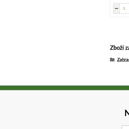
Zboží z
Zahra
N