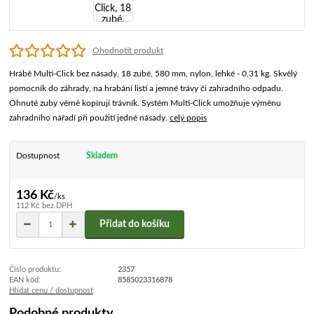
Ohodnotit produkt
Hrábě Multi-Click bez násady, 18 zubé, 580 mm, nylon, lehké - 0,31 kg. Skvělý
pomocník do záhrady, na hrabání listí a jemné trávy či zahradního odpadu.
Ohnuté zuby věrně kopírují trávník. Systém Multi-Click umožňuje výměnu
zahradního nářadí při použití jedné násady.
celý popis
Dostupnost
Skladem
136 Kč
/
ks
112 Kč
bez DPH
Přidat do košíku
Číslo produktu:
2357
EAN kód:
8585023316878
Hlídat cenu / dostupnost
Podobné produkty