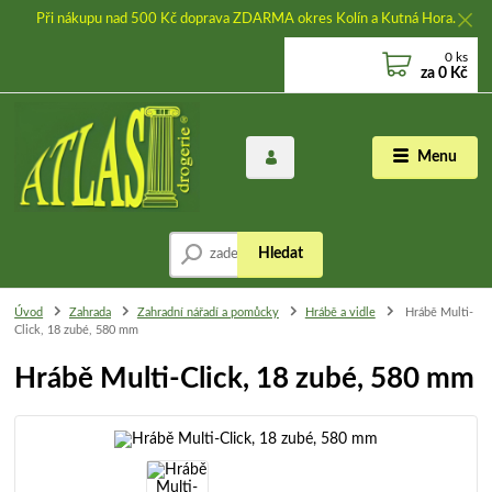
Při nákupu nad 500 Kč doprava ZDARMA okres Kolín a Kutná Hora.
0
ks
za
0 Kč
Menu
Hledat
Úvod
Zahrada
Zahradní nářadí a pomůcky
Hrábě a vidle
Hrábě Multi-
Click, 18 zubé, 580 mm
Hrábě Multi-Click, 18 zubé, 580 mm