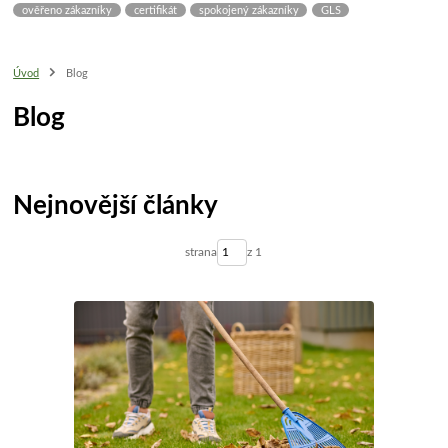
ověřeno zákazníky
certifikát
spokojený zákazníky
GLS
Úvod
Blog
Blog
Nejnovější články
strana
z 1