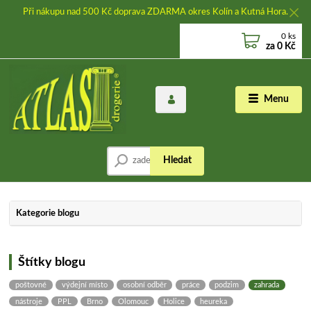
Při nákupu nad 500 Kč doprava ZDARMA okres Kolín a Kutná Hora.
0
ks
za
0 Kč
Menu
Hledat
Kategorie blogu
Štítky blogu
poštovné
výdejní místo
osobní odběr
práce
podzim
zahrada
nástroje
PPL
Brno
Olomouc
Holice
heureka