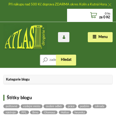
Při nákupu nad 500 Kč doprava ZDARMA okres Kolín a Kutná Hora.
0
ks
za
0 Kč
Menu
Hledat
Kategorie blogu
Štítky blogu
poštovné
výdejní místo
osobní odběr
práce
podzim
zahrada
nástroje
PPL
Brno
Olomouc
Holice
heureka