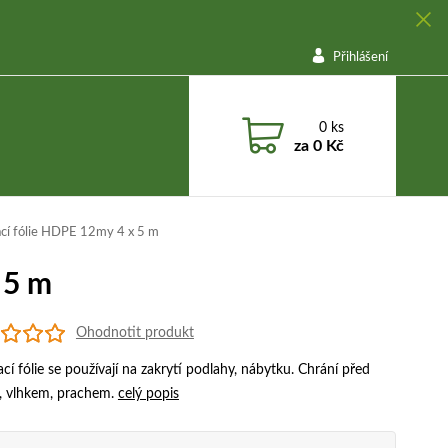
Přihlášení
0
ks
za
0 Kč
cí fólie HDPE 12my 4 x 5 m
 5 m
Ohodnotit produkt
cí fólie se používají na zakrytí podlahy, nábytku. Chrání před
, vlhkem, prachem.
celý popis