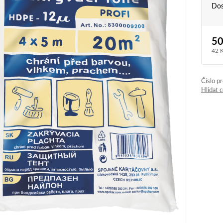
Dos
50
42 
Číslo p
Hlídat 