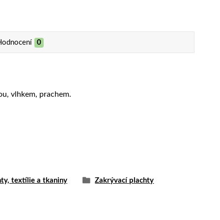
Hodnocení
0
vou, vlhkem, prachem.
ty, textílie a tkaniny
Zakrývací plachty