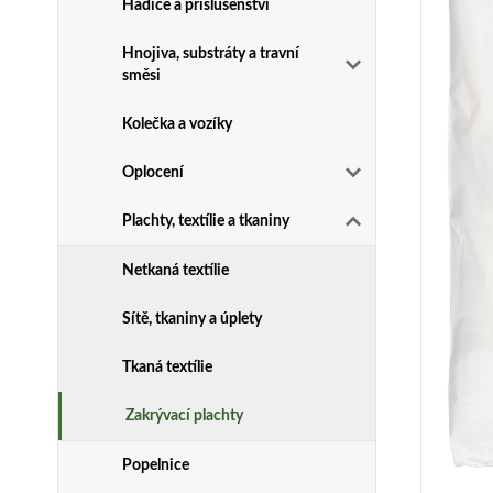
Hadice a příslušenství
Hnojiva, substráty a travní
směsi
Kolečka a vozíky
Oplocení
Plachty, textílie a tkaniny
Netkaná textílie
Sítě, tkaniny a úplety
Tkaná textílie
Zakrývací plachty
Popelnice