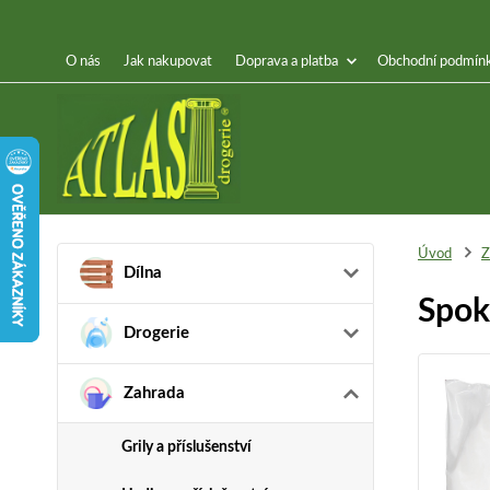
O nás
Jak nakupovat
Doprava a platba
Obchodní podmín
Úvod
Z
Dílna
Spok
Drogerie
Zahrada
Grily a příslušenství