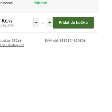
tupnost
Skladem
 Kč
/
ks
Přidat do košíku
Kč
bez DPH
roduktu:
35166
EAN kód:
8593534830806
cenu / dostupnost