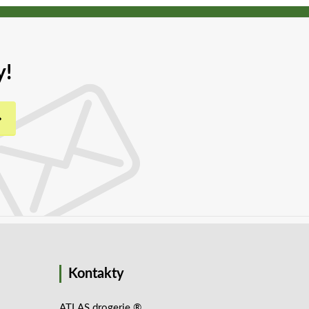
y!
Kontakty
ATLAS drogerie ®