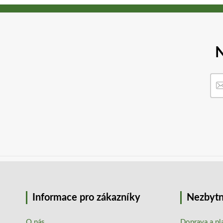
N
Informace pro zákazníky
Nezbytn
O nás
Doprava a pl