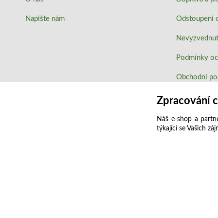
Napište nám
Odstoupení 
Nevyzvednutí
Podmínky oc
Obchodní p
Používání co
Zpracování 
Náš e-shop a partne
týkající se Vašich zá
2023 ATLAS drogerie ®. Všechna práva vyhrazena.