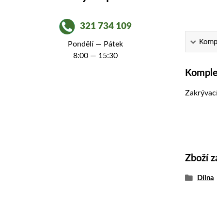
321 734 109
Kompl
Pondělí — Pátek
8:00 — 15:30
Komplet
Zakrývací
Zboží z
Dílna