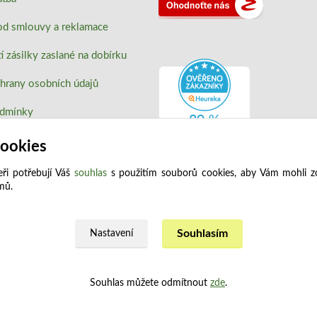
od smlouvy a reklamace
 zásilky zaslané na dobírku
hrany osobních údajů
odmínky
okies
cookies
ři potřebují Váš
souhlas
s použitím souborů cookies, aby Vám mohli z
jmů.
Souhlasím
Nastavení
Upravit sběr cookies.
Souhlas můžete odmítnout
zde
.