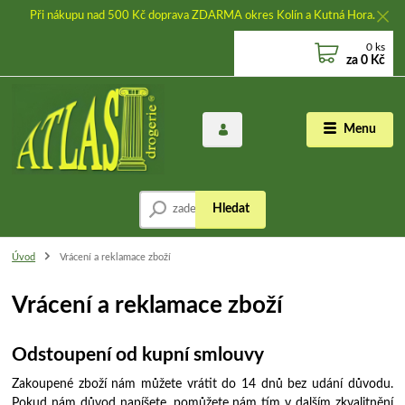
Při nákupu nad 500 Kč doprava ZDARMA okres Kolín a Kutná Hora.
0
ks
za
0 Kč
Menu
Hledat
Úvod
Vrácení a reklamace zboží
Vrácení a reklamace zboží
Odstoupení od kupní smlouvy
Zakoupené zboží nám můžete vrátit do 14 dnů bez udání důvodu.
Pokud nám důvod napíšete, pomůžete nám tím v dalším zkvalitnění