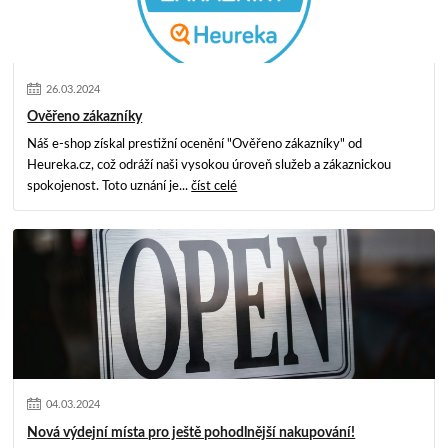
26
.
03
.
2024
Ověřeno zákazníky
Náš e-shop získal prestižní ocenění "Ověřeno zákazníky" od
Heureka.cz, což odráží naši vysokou úroveň služeb a zákaznickou
spokojenost. Toto uznání je...
číst celé
04
.
03
.
2024
Nová výdejní místa pro ještě pohodlnější nakupování!