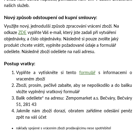
našich služeb.
Nový způsob odstoupení od kupní smlouvy:
Využijte nový, jednodušší způsob zpracování vrácení zboží. Na
odkaze
ZDE
vyplňte Váš e-mail, který jste zadali při vytváření
objednávky, a číslo objednávky. Následně si pouze zvolíte jaký
produkt chcete vrátit, vyplníte požadované údaje a formulář
odešlete. Následně zboží odešlete na naši adresu.
Postup vratky:
Vyplňte a vytiskněte si tento
formulář
s informacemi o
vraceném zboží
Zboží, prosím, pečlivě zabalte, aby se nepoškodilo a do balíku
vložte vyplněný vratkový formulář
Balík odešlete* na adresu: Zempomarket a.s. Bečváry, Bečváry
51, 281 43
Jakmile nám zboží dorazí, obratem zařídíme odeslání peněz
zpět na váš účet
náklady spojené s vrácením zboží prodávajícímu nese spotřebitel