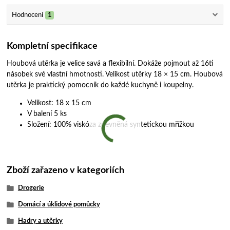
Hodnocení
1
Kompletní specifikace
Houbová utěrka je velice savá a flexibilní. Dokáže pojmout až 16ti
násobek své vlastní hmotnosti. Velikost utěrky 18 × 15 cm. Houbová
utěrka je praktický pomocník do každé kuchyně i koupelny.
Velikost: 18 x 15 cm
V balení 5 ks
Složení: 100% viskóza zpevněná syntetickou mřížkou
Zboží zařazeno v kategoriích
Drogerie
Domácí a úklidové pomůcky
Hadry a utěrky