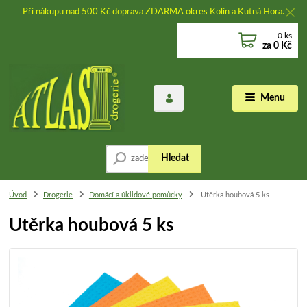
Při nákupu nad 500 Kč doprava ZDARMA okres Kolín a Kutná Hora.
0
ks
za
0 Kč
Menu
Hledat
Úvod
Drogerie
Domácí a úklidové pomůcky
Utěrka houbová 5 ks
Utěrka houbová 5 ks