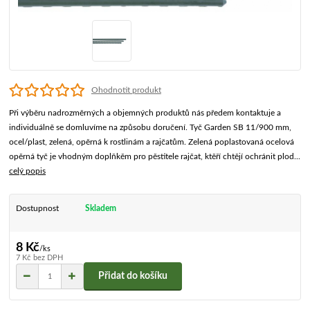
Ohodnotit produkt
Při výběru nadrozměrných a objemných produktů nás předem kontaktuje a
individuálně se domluvíme na způsobu doručení. Tyč Garden SB 11/900 mm,
ocel/plast, zelená, opěrná k rostlinám a rajčatům. Zelená poplastovaná ocelová
opěrná tyč je vhodným doplňkěm pro pěstitele rajčat, ktěří chtějí ochránit plod...
celý popis
Dostupnost
Skladem
8 Kč
/
ks
7 Kč
bez DPH
Přidat do košíku