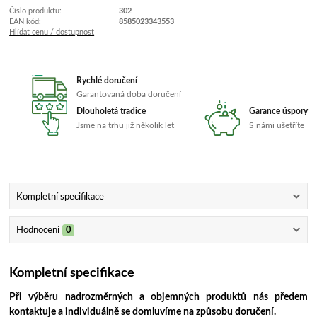
Číslo produktu:
302
EAN kód:
8585023343553
Hlídat cenu / dostupnost
Rychlé doručení
Garantovaná doba doručení
Dlouholetá tradice
Garance úspory
Jsme na trhu již několik let
S námi ušetříte
Kompletní specifikace
Hodnocení
0
Kompletní specifikace
Při výběru nadrozměrných a objemných produktů nás předem
kontaktuje a individuálně se domluvíme na způsobu doručení.