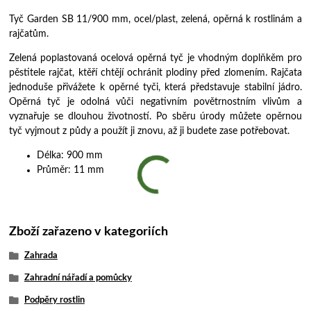
Tyč Garden SB 11/900 mm, ocel/plast, zelená, opěrná k rostlinám a
rajčatům.
Zelená poplastovaná ocelová opěrná tyč je vhodným doplňkěm pro
pěstitele rajčat, ktěří chtějí ochránit plodiny před zlomením. Rajčata
jednoduše přivážete k opěrné tyči, která představuje stabilní jádro.
Opěrná tyč je odolná vůči negativním povětrnostním vlivům a
vyznařuje se dlouhou životností. Po sběru úrody můžete opěrnou
tyč vyjmout z půdy a použít ji znovu, až ji budete zase potřebovat.
Délka: 900 mm
Průměr: 11 mm
Zboží zařazeno v kategoriích
Zahrada
Zahradní nářadí a pomůcky
Podpěry rostlin