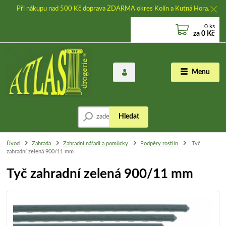
Při nákupu nad 500 Kč doprava ZDARMA okres Kolín a Kutná Hora.
0
ks
za
0 Kč
Menu
Hledat
Úvod
Zahrada
Zahradní nářadí a pomůcky
Podpěry rostlin
Tyč
zahradní zelená 900/11 mm
Tyč zahradní zelená 900/11 mm