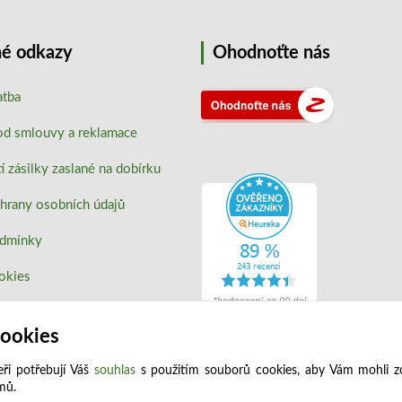
é odkazy
Ohodnoťte nás
atba
od smlouvy a reklamace
 zásilky zaslané na dobírku
hrany osobních údajů
odmínky
okies
cookies
ři potřebují Váš
souhlas
s použitím souborů cookies, aby Vám mohli z
jmů.