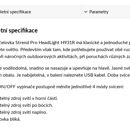
etní specifikace
Parametry
ní specifikace
čelovka Strend Pro HeadLight H931R má klasické a jednoduché pr
te světlo. Především však tam, kde potřebujete používat obě ru
při náročných outdoorových aktivitách, při poruchách různých zař
e voděodolná, snadno se nasazuje a upevňuje na hlavě. Jasné svě
 obalu. Je nabíjetelná, v balení naleznete USB kabel. Doba svícen
N/OFF vypínače postupně měníte jednotlivé 4 módy svícení:
elný zdroj svítí v horní části.
telný zdroj svítí po bocích.
telný zdroj svítí naplno.
ovka bliká.