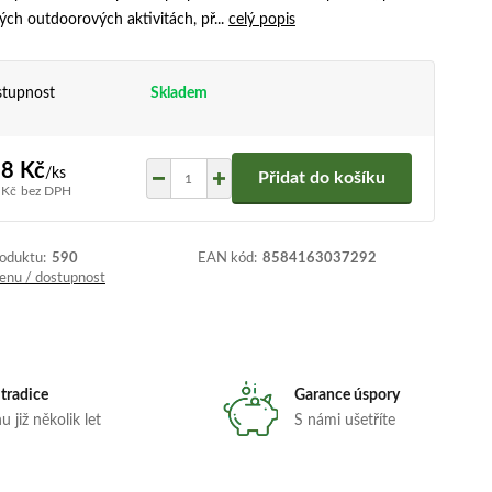
ých outdoorových aktivitách, př...
celý popis
tupnost
Skladem
8 Kč
/
ks
Přidat do košíku
 Kč
bez DPH
roduktu:
590
EAN kód:
8584163037292
cenu / dostupnost
 tradice
Garance úspory
 již několik let
S námi ušetříte