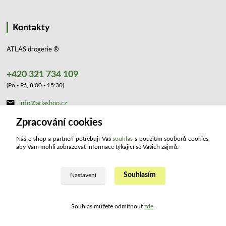
Kontakty
ATLAS drogerie ®
+420 321 734 109
(Po - Pá, 8:00 - 15:30)
info@atlashop.cz
Zpracování cookies
Náš e-shop a partneři potřebují Váš
souhlas
s použitím souborů cookies,
aby Vám mohli zobrazovat informace týkající se Vašich zájmů.
Souhlasím
Upravit sběr cookies.
Nastavení
2023 ATLAS drogerie ®. Všechna práva vyhrazena.
Souhlas můžete odmítnout
zde
.
Vytvořeno na
Eshop-rychle.cz