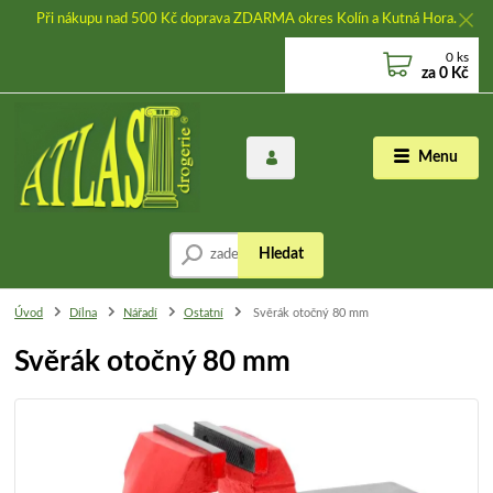
Při nákupu nad 500 Kč doprava ZDARMA okres Kolín a Kutná Hora.
0
ks
za
0 Kč
Menu
Hledat
Úvod
Dílna
Nářadí
Ostatní
Svěrák otočný 80 mm
Svěrák otočný 80 mm