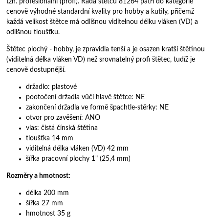
tzn. profesionální (profi). Řada štětců 81264 patří do kategorie
cenově výhodné standardní kvality pro hobby a kutily, přičemž
každá velikost štětce má odlišnou viditelnou délku vláken (VD) a
odlišnou tloušťku.
Štětec plochý - hobby, je zpravidla tenší a je osazen kratší štětinou
(viditelná délka vláken VD) než srovnatelný profi štětec, tudíž je
cenově dostupnější.
držadlo: plastové
pootočení držadla vůči hlavě štětce: NE
zakončení držadla ve formě špachtle-stěrky: NE
otvor pro zavěšení: ANO
vlas: čistá čínská štětina
tloušťka 14 mm
viditelná délka vláken (VD) 42 mm
šířka pracovní plochy 1" (25,4 mm)
Rozměry a hmotnost:
délka 200 mm
šířka 27 mm
hmotnost 35 g