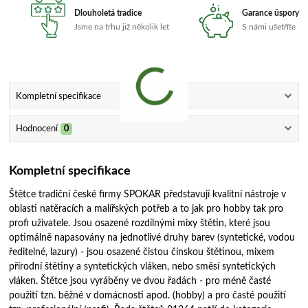
Dlouholetá tradice
Garance úspory
Jsme na trhu již několik let
S námi ušetříte
Kompletní specifikace
Hodnocení
0
Kompletní specifikace
Štětce tradiční české firmy SPOKAR představují kvalitní nástroje v
oblasti natěracích a malířských potřeb a to jak pro hobby tak pro
profi uživatele. Jsou osazené rozdílnými mixy štětin, které jsou
optimálně napasovány na jednotlivé druhy barev (syntetické, vodou
ředitelné, lazury) - jsou osazené čistou čínskou štětinou, mixem
přírodní štětiny a syntetických vláken, nebo směsí syntetických
vláken. Štětce jsou vyráběny ve dvou řadách - pro méně časté
použití tzn. běžné v domácnosti apod. (hobby) a pro časté použití