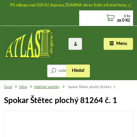
Při nákupu nad 500 Kč doprava ZDARMA okres Kolín a Kutná Hora.
0
ks
za
0 Kč
Menu
Hledat
Úvod
Dílna
Malířské potřeby
Spokar Štětec plochý 81264 č. 1
Spokar Štětec plochý 81264 č. 1