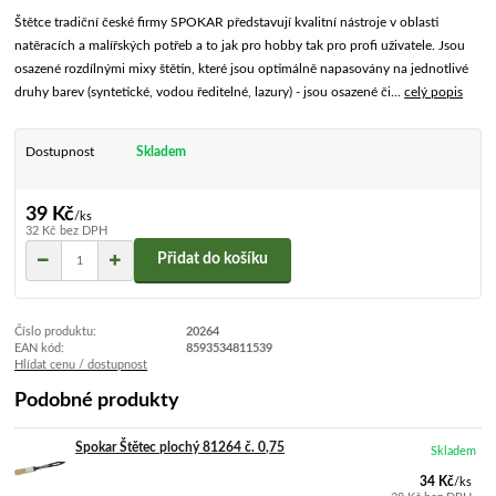
Štětce tradiční české firmy SPOKAR představují kvalitní nástroje v oblasti
natěracích a malířských potřeb a to jak pro hobby tak pro profi uživatele. Jsou
osazené rozdílnými mixy štětin, které jsou optimálně napasovány na jednotlivé
druhy barev (syntetické, vodou ředitelné, lazury) - jsou osazené či...
celý popis
Dostupnost
Skladem
39 Kč
/
ks
32 Kč
bez DPH
Přidat do košíku
Číslo produktu:
20264
EAN kód:
8593534811539
Hlídat cenu / dostupnost
Podobné produkty
Spokar Štětec plochý 81264 č. 0,75
Skladem
34 Kč
/
ks