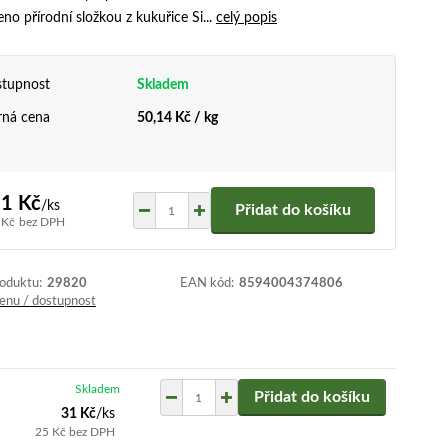
no přírodní složkou z kukuřice Si...
celý popis
tupnost
Skladem
ná cena
50,14 Kč / kg
1 Kč
/
ks
Přidat do košíku
 Kč
bez DPH
roduktu:
29820
EAN kód:
8594004374806
cenu / dostupnost
Skladem
Přidat do košíku
31 Kč
/
ks
25 Kč
bez DPH