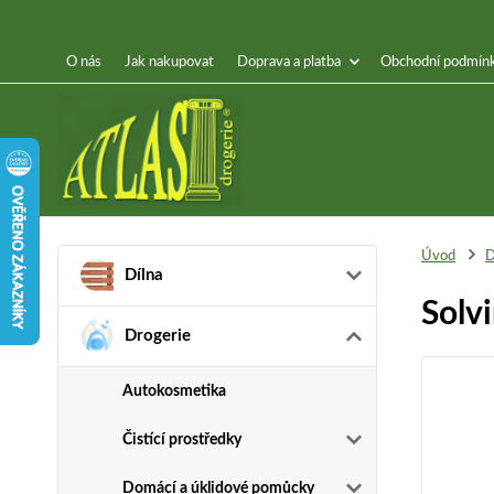
O nás
Jak nakupovat
Doprava a platba
Obchodní podmín
Úvod
D
Dílna
Solv
Drogerie
Autokosmetika
Čistící prostředky
Domácí a úklidové pomůcky