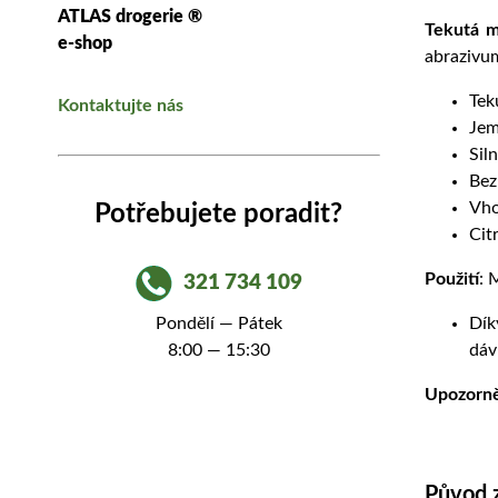
ATLAS drogerie ®
Tekutá m
e-shop
abrazivu
Tek
Kontaktujte nás
Jem
Sil
Bez
Vho
Potřebujete poradit?
Cit
Použití
: 
321 734 109
Dík
Pondělí — Pátek
dáv
8:00 — 15:30
Upozorn
Původ 