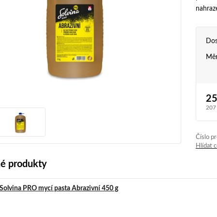
nahraze
Dos
Měr
25
207
Číslo p
Hlídat 
é produkty
Solvina PRO mycí pasta Abrazivní 450 g