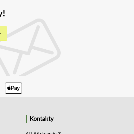
y!
Kontakty
ATLAS drogerie ®