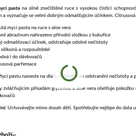
ycí pasta
na silně znečištěné ruce s vysokou čisticí schopnos
m a vyznačuje se velmi dobrým odmašťujícím účinkem. Citrusová
utá mycí pasta na ruce s aloe vera
né abrazivum nahrazeno přírodní složkou z kukuřice
ný odmašťovací účinek, odstraňuje odolné nečistoty
 silikonů a rozpouštědel
dná i do dávkovačů
rusová parfemace
Mycí pastu naneste na dlaň, roztírejte do odstranění nečistoty a 
y zvláčňujícím přísadám glycerinu a aloe vera ošetřuje pokožku r
kovačů
ění
: Uchovávejte mimo dosah dětí. Spotřebujte nejlépe do data 
zboží