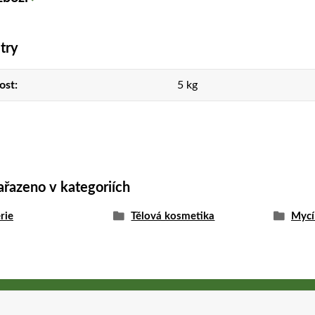
try
ost
5 kg
ařazeno v kategoriích
rie
Tělová kosmetika
Mycí