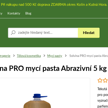
Při nákupu nad 500 Kč doprava ZDARMA okres Kolín a Kutná Hora.
ky
Kontakty
Blog
Hledat
rogerie
Tělová kosmetika
Mycí pasty
Solvina PRO mycí pasta Abra
ina PRO mycí pasta Abrazivní 5 kg
Tekutá 
pro po
vyznač
parfem