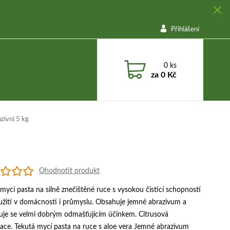
Přihlášení
0
ks
za
0 Kč
zivní 5 kg
Ohodnotit produkt
mycí pasta na silně znečištěné ruce s vysokou čisticí schopností
užití v domácnosti i průmyslu. Obsahuje jemné abrazivum a
uje se velmi dobrým odmašťujícím účinkem. Citrusová
ace. Tekutá mycí pasta na ruce s aloe vera Jemné abrazivum