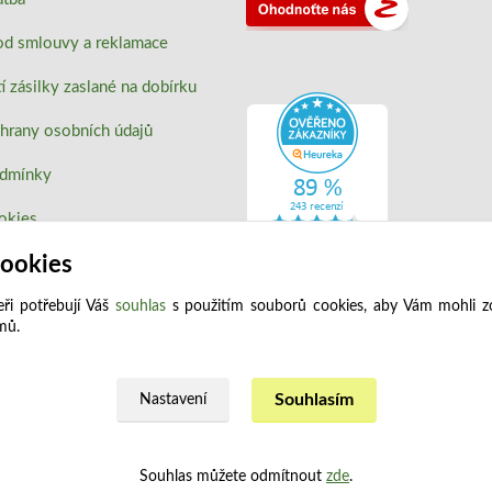
od smlouvy a reklamace
 zásilky zaslané na dobírku
hrany osobních údajů
odmínky
okies
cookies
ři potřebují Váš
souhlas
s použitím souborů cookies, aby Vám mohli z
jmů.
Upravit sběr cookies.
Souhlasím
Nastavení
Souhlas můžete odmítnout
zde
.