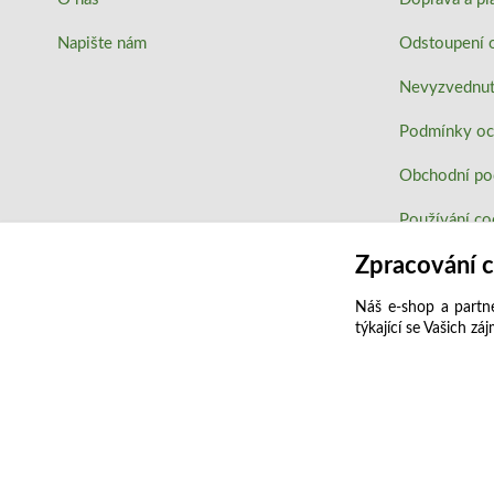
Napište nám
Odstoupení 
Nevyzvednutí
Podmínky oc
Obchodní p
Používání co
Zpracování 
Náš e-shop a partne
týkající se Vašich zá
2023 ATLAS drogerie ®. Všechna práva vyhrazena.