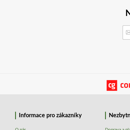
N
Informace pro zákazníky
Nezbytn
O nás
Doprava a pl