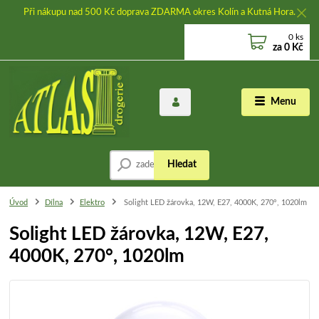
Při nákupu nad 500 Kč doprava ZDARMA okres Kolín a Kutná Hora.
0
ks
za
0 Kč
Menu
Hledat
Úvod
Dílna
Elektro
Solight LED žárovka, 12W, E27, 4000K, 270°, 1020lm
Solight LED žárovka, 12W, E27,
4000K, 270°, 1020lm