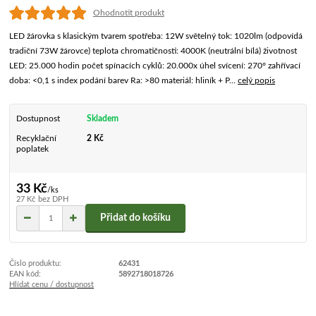
Ohodnotit produkt
LED žárovka s klasickým tvarem spotřeba: 12W světelný tok: 1020lm (odpovídá
tradiční 73W žárovce) teplota chromatičnosti: 4000K (neutrální bílá) životnost
LED: 25.000 hodin počet spínacích cyklů: 20.000x úhel svícení: 270° zahřívací
doba: <0,1 s index podání barev Ra: >80 materiál: hliník + P...
celý popis
Dostupnost
Skladem
Recyklační
2 Kč
poplatek
33 Kč
/
ks
27 Kč
bez DPH
Přidat do košíku
Číslo produktu:
62431
EAN kód:
5892718018726
Hlídat cenu / dostupnost