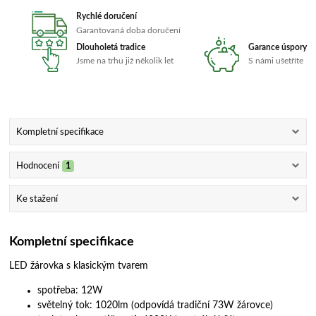
Rychlé doručení
Garantovaná doba doručení
Dlouholetá tradice
Garance úspory
Jsme na trhu již několik let
S námi ušetříte
Kompletní specifikace
Hodnocení
1
Ke stažení
Kompletní specifikace
LED žárovka s klasickým tvarem
spotřeba: 12W
světelný tok: 1020lm (odpovídá tradiční 73W žárovce)