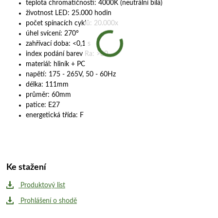
teplota chromatičnosti: 4000K (neutrální bílá)
životnost LED: 25.000 hodin
počet spínacích cyklů: 20.000x
úhel svícení: 270°
zahřívací doba: <0,1 s
index podání barev Ra: >80
materiál: hliník + PC
napětí: 175 - 265V, 50 - 60Hz
délka: 111mm
průměr: 60mm
patice: E27
energetická třída: F
Ke stažení
Produktový list
Prohlášení o shodě