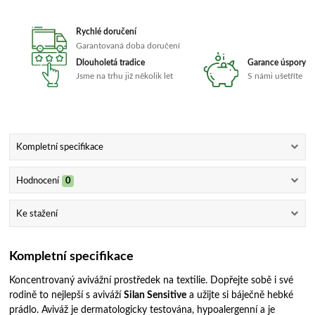
Rychlé doručení
Garantovaná doba doručení
Dlouholetá tradice
Garance úspory
Jsme na trhu již několik let
S námi ušetříte
Kompletní specifikace
Hodnocení
0
Ke stažení
Kompletní specifikace
Koncentrovaný avivážní prostředek na textilie. Dopřejte sobě i své
rodině to nejlepší s aviváží
Silan Sensitive
a užijte si báječně hebké
prádlo. Aviváž je dermatologicky testována, hypoalergenní a je