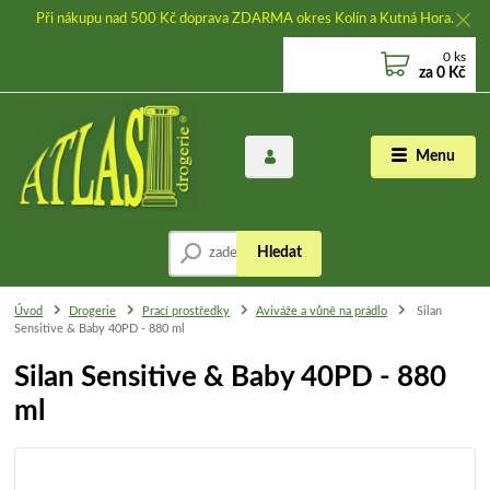
Při nákupu nad 500 Kč doprava ZDARMA okres Kolín a Kutná Hora.
0
ks
za
0 Kč
Menu
Hledat
Úvod
Drogerie
Prací prostředky
Aviváže a vůně na prádlo
Silan
Sensitive & Baby 40PD - 880 ml
Silan Sensitive & Baby 40PD - 880
ml