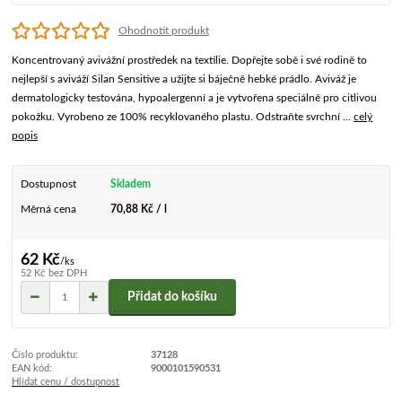
Ohodnotit produkt
Koncentrovaný avivážní prostředek na textilie. Dopřejte sobě i své rodině to
nejlepší s aviváží Silan Sensitive a užijte si báječně hebké prádlo. Aviváž je
dermatologicky testována, hypoalergenní a je vytvořena speciálně pro citlivou
pokožku. Vyrobeno ze 100% recyklovaného plastu. Odstraňte svrchní ...
celý
popis
Dostupnost
Skladem
Měrná cena
70,88 Kč / l
62 Kč
/
ks
52 Kč
bez DPH
Přidat do košíku
Číslo produktu:
37128
EAN kód:
9000101590531
Hlídat cenu / dostupnost