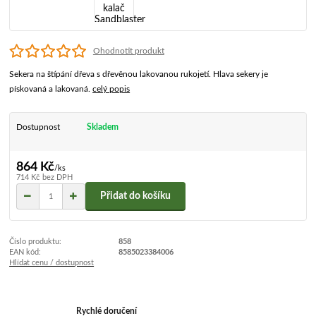
Ohodnotit produkt
Sekera na štípání dřeva s dřevěnou lakovanou rukojetí. Hlava sekery je
pískovaná a lakovaná.
celý popis
Dostupnost
Skladem
864 Kč
/
ks
714 Kč
bez DPH
Přidat do košíku
Číslo produktu:
858
EAN kód:
8585023384006
Hlídat cenu / dostupnost
Rychlé doručení