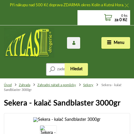
Při nákupu nad 500 Kč doprava ZDARMA okres Kolín a Kutná Hora.
0
ks
za
0 Kč
Menu
Hledat
Úvod
Zahrada
Zahradní nářadí a pomůcky
Sekery
Sekera - kalač
Sandblaster 3000gr
Sekera - kalač Sandblaster 3000gr