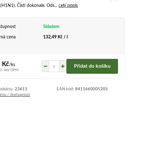
(H1N1). Čistí dokonale. Ods...
celý popis
tupnost
Skladem
ná cena
132,49 Kč / l
 Kč
/
ks
Přidat do košíku
Kč
bez DPH
roduktu:
23611
EAN kód:
8411660005205
cenu / dostupnost