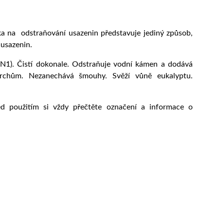
ka na odstraňování usazenin představuje jediný způsob,
 usazenin.
H1N1). Čistí dokonale. Odstraňuje vodní kámen a dodává
vrchům. Nezanechává šmouhy. Svěží vůně eukalyptu.
ed použitím si vždy přečtěte označení a informace o