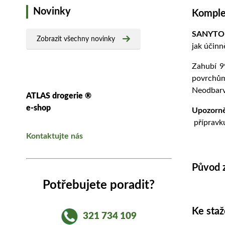
Novinky
Komplet
SANYTOL
Zobrazit všechny novinky
jak účinn
Zahubí 9
povrchům
Neodbarvu
ATLAS drogerie ®
e-shop
Upozorn
přípravk
Kontaktujte nás
Původ 
Potřebujete poradit?
Ke staž
321 734 109