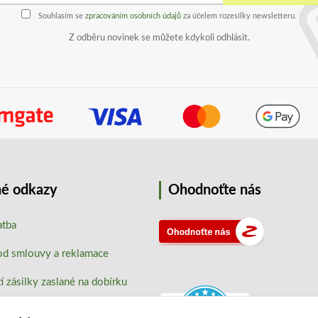
Souhlasím se
zpracováním osobních údajů
za účelem rozesílky newsletteru.
Z odběru novinek se můžete kdykoli odhlásit.
é odkazy
Ohodnoťte nás
atba
od smlouvy a reklamace
 zásilky zaslané na dobírku
hrany osobních údajů