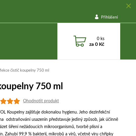
Přihlášení
0
ks
za
0 Kč
fekce čistič koupelny 750 ml
 koupelny 750 ml
Ohodnotit produkt
L Koupelny zajišťuje dokonalou hygienu. Jeho dezinfekční
na odstraňování usazenin představuje jediný způsob, jak účinně
zet šíření nežádoucích mikroorganismů, tvorbě plísní a
n. Zahubí 99,9 % bakterií, mikrobů a virů, včetně viru chřipky