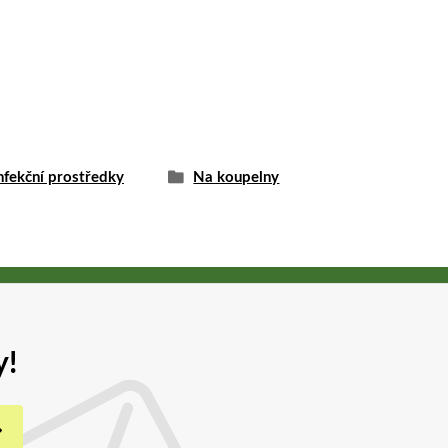
nfekční prostředky
Na koupelny
y!