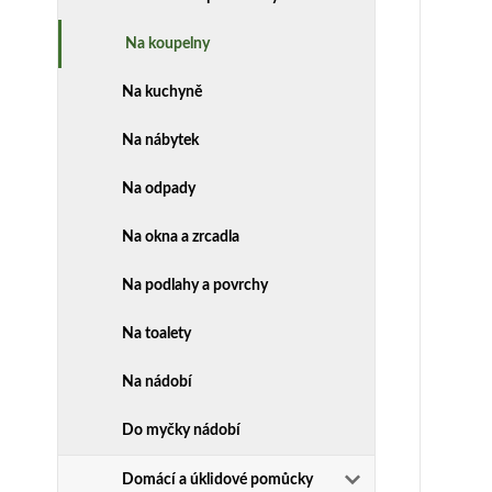
Na koupelny
Na kuchyně
Na nábytek
Na odpady
Na okna a zrcadla
Na podlahy a povrchy
Na toalety
Na nádobí
Do myčky nádobí
Domácí a úklidové pomůcky