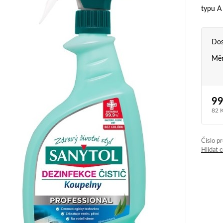
typu A 
Dos
Měr
99
82 
Číslo p
Hlídat 