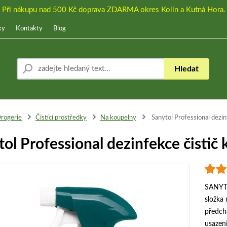
Při nákupu nad 500 Kč doprava ZDARMA okres Kolín a Kutná Hora.
ky
Kontakty
Blog
Hledat
rogerie
Čistící prostředky
Na koupelny
Sanytol Professional dezin
tol Professional dezinfekce čistič
SANYTO
složka 
předchá
usazeni