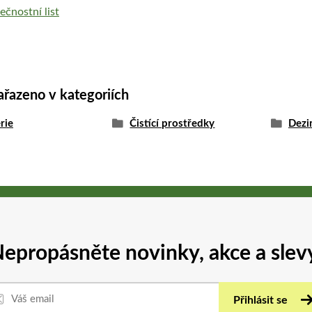
čnostní list
ařazeno v kategoriích
rie
Čistící prostředky
Dezi
epropásněte novinky, akce a slev
Přihlásit se