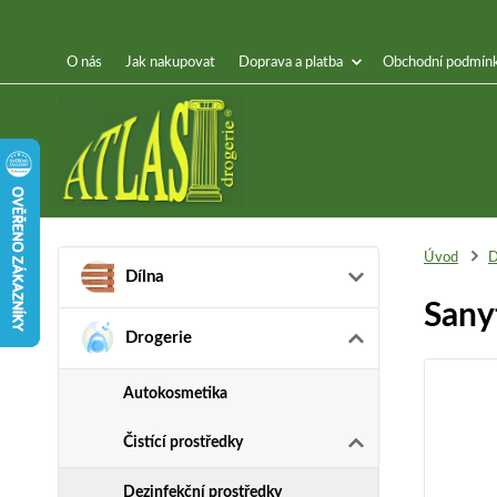
O nás
Jak nakupovat
Doprava a platba
Obchodní podmín
Úvod
D
Dílna
Sany
Drogerie
Autokosmetika
Čistící prostředky
Dezinfekční prostředky