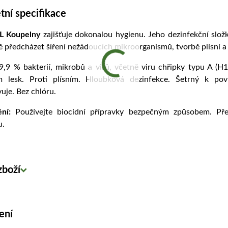
ní specifikace
 Koupelny
zajišťuje dokonalou hygienu. Jeho dezinfekční slož
ě předcházet šíření nežádoucích mikroorganismů, tvorbě plísní a
9,9 % bakterií, mikrobů a virů, včetně viru chřipky typu A (
 lesk. Proti plísním. Hloubková dezinfekce. Šetrný k po
je. Bez chlóru.
ění:
Používejte biocidní přípravky bezpečným způsobem. Př
u.
zboží
ení