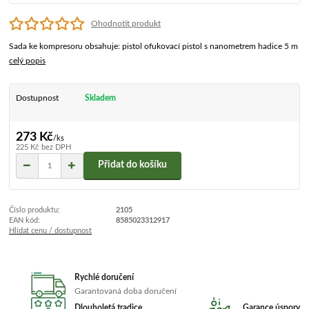
Ohodnotit produkt
Sada ke kompresoru obsahuje: pistol ofukovací pistol s nanometrem hadice 5 m
celý popis
Dostupnost
Skladem
273 Kč
/
ks
225 Kč
bez DPH
Přidat do košíku
Číslo produktu:
2105
EAN kód:
8585023312917
Hlídat cenu / dostupnost
Rychlé doručení
Garantovaná doba doručení
Dlouholetá tradice
Garance úspory