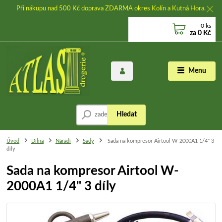
Při nákupu nad 500 Kč doprava ZDARMA okres Kolín a Kutná Hora.
0
ks
za
0 Kč
Menu
Hledat
Úvod
Dílna
Nářadí
Sady
Sada na kompresor Airtool W-2000A1 1/4" 3
díly
Sada na kompresor Airtool W-
2000A1 1/4" 3 díly