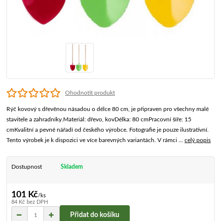
Ohodnotit produkt
Rýč kovový s dřevěnou násadou o délce 80 cm, je připraven pro všechny malé
stavitele a zahradníky.Materiál: dřevo, kovDélka: 80 cmPracovní šíře: 15
cmKvalitní a pevné nářadí od českého výrobce. Fotografie je pouze ilustrativní.
Tento výrobek je k dispozici ve více barevných variantách. V rámci ...
celý popis
Dostupnost
Skladem
101 Kč
/
ks
84 Kč
bez DPH
Přidat do košíku