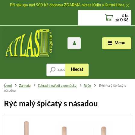
Při nákupu nad 500 Kč doprava ZDARMA okres Kolín a Kutná Hora.
0
ks
za
0 Kč
Menu
Hledat
Úvod
Zahrada
Zahradní nářadí a pomůcky
Rýče
Rýč malý špičatý s
násadou
Rýč malý špičatý s násadou