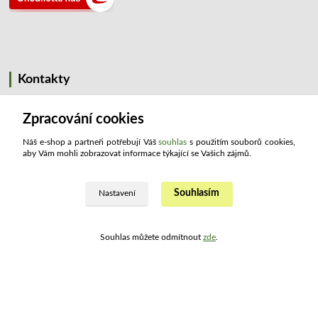
Kontakty
ATLAS drogerie ®
Zpracování cookies
Náš e-shop a partneři potřebují Váš
souhlas
s použitím souborů cookies,
+420 321 734 109
aby Vám mohli zobrazovat informace týkající se Vašich zájmů.
(Po - Pá, 8:00 - 15:30)
info@atlashop.cz
Souhlasím
Nastavení
Souhlas můžete odmítnout
zde
.
Upravit sběr cookies.