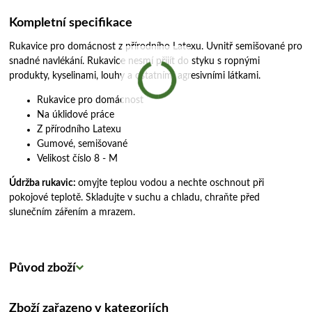
Kompletní specifikace
Rukavice pro domácnost z přírodního Latexu. Uvnitř semišované pro
snadné navlékání. Rukavice nesmí přijít do styku s ropnými
produkty, kyselinami, louhy a ostatními agresivními látkami.
Rukavice pro domácnost
Na úklidové práce
Z přírodního Latexu
Gumové, semišované
Velikost číslo 8 - M
Údržba rukavic:
omyjte teplou vodou a nechte oschnout při
pokojové teplotě. Skladujte v suchu a chladu, chraňte před
slunečním zářením a mrazem.
Původ zboží
Zboží zařazeno v kategoriích