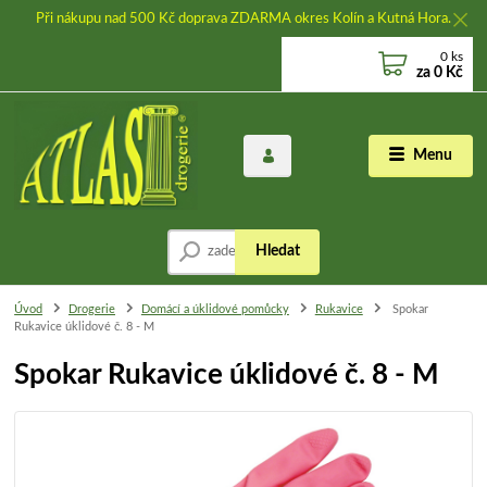
Při nákupu nad 500 Kč doprava ZDARMA okres Kolín a Kutná Hora.
0
ks
za
0 Kč
Menu
Hledat
Úvod
Drogerie
Domácí a úklidové pomůcky
Rukavice
Spokar
Rukavice úklidové č. 8 - M
Spokar Rukavice úklidové č. 8 - M