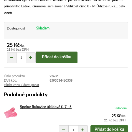
a ostatními agresivními látkami. Rukavice pro domácnost Na úklidové práce Z
přírodního Latexu Gumové, semišované Velikost číslo 8 - M Údržba ruka...
celý
popis
Dostupnost
Skladem
25 Kč
/
ks
21 Kč
bez DPH
Přidat do košíku
Číslo produktu:
22635
EAN kód:
8593534460539
Hlídat cenu / dostupnost
Podobné produkty
Spokar Rukavice úklidové č. 7 - S
Skladem
25 Kč
/
ks
21 Kč
bez DPH
Přidat do košíku