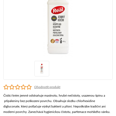
Ohodnotit produkt
Čisticí krém jemně odstraňuje mastnotu, hrubé nečistoty, usazenou špínu a
připáleniny bez poškození povrchu. Obsahuje složku chlorhexidine
digluconate, který potlačuje výskyt bakterií a plísní. Nepoškrábe tradiční ani
moderní povrchy. Zanechává hygienickou čistotu, parfemace mořského vánku.