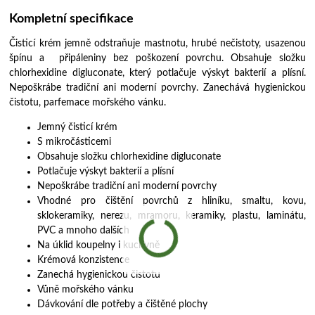
Kompletní specifikace
Čisticí krém jemně odstraňuje mastnotu, hrubé nečistoty, usazenou
špínu a připáleniny bez poškození povrchu. Obsahuje složku
chlorhexidine digluconate, který potlačuje výskyt bakterií a plísní.
Nepoškrábe tradiční ani moderní povrchy. Zanechává hygienickou
čistotu, parfemace mořského vánku.
Jemný čisticí krém
S mikročásticemi
Obsahuje složku chlorhexidine digluconate
Potlačuje výskyt bakterií a plísní
Nepoškrábe tradiční ani moderní povrchy
Vhodné pro čištění povrchů z hliníku, smaltu, kovu,
sklokeramiky, nerezu, mramoru, keramiky, plastu, laminátu,
PVC a mnoho dalších
Na úklid koupelny i kuchyně
Krémová konzistence
Zanechá hygienickou čistotu
Vůně mořského vánku
Dávkování dle potřeby a čištěné plochy