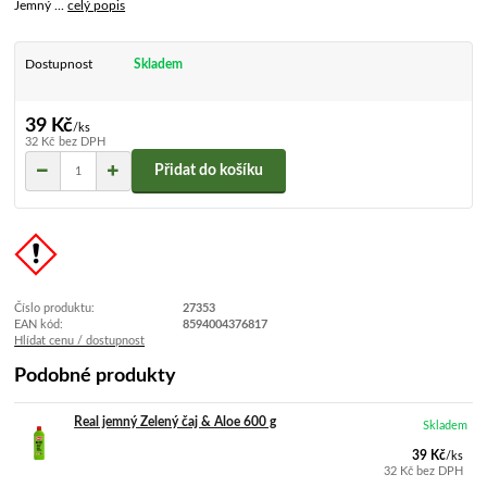
Jemný ...
celý popis
Dostupnost
Skladem
39 Kč
/
ks
32 Kč
bez DPH
Přidat do košíku
Číslo produktu:
27353
EAN kód:
8594004376817
Hlídat cenu / dostupnost
Podobné produkty
Real jemný Zelený čaj & Aloe 600 g
Skladem
39 Kč
/
ks
32 Kč
bez DPH