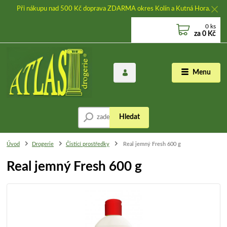
Při nákupu nad 500 Kč doprava ZDARMA okres Kolín a Kutná Hora.
0
ks
za
0 Kč
Menu
Hledat
Úvod
Drogerie
Čistící prostředky
Real jemný Fresh 600 g
Real jemný Fresh 600 g