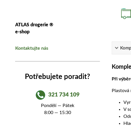
ATLAS drogerie ®
e-shop
Kompl
Kontaktujte nás
Komplet
Potřebujete poradit?
Při výbě
Plastová 
321 734 109
Vyr
Pondělí — Pátek
V s
8:00 — 15:30
Odo
Hla