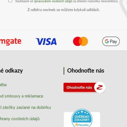
Souhlasím se
zpracováním osobních údajů
za účelem rozesílky newsletteru.
Z odběru novinek se můžete kdykoli odhlásit.
é odkazy
Ohodnoťte nás
atba
od smlouvy a reklamace
 zásilky zaslané na dobírku
hrany osobních údajů