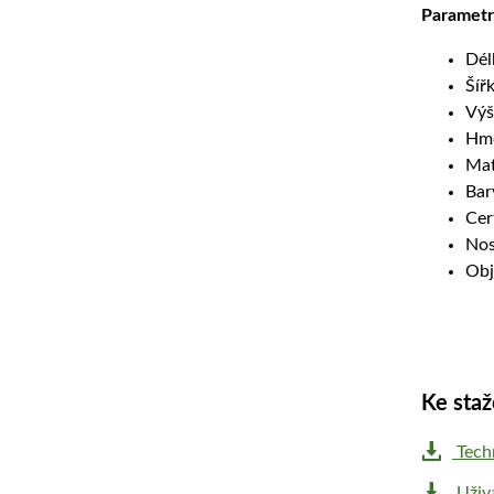
Parametr
Dél
Šíř
Výš
Hmo
Mat
Bar
Cer
Nos
Obj
Ke staž
Techn
Uživ