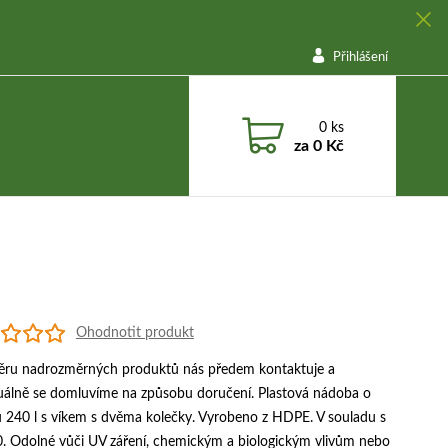
Přihlášení
0
ks
za
0 Kč
Ohodnotit produkt
běru nadrozměrných produktů nás předem kontaktuje a
duálně se domluvíme na způsobu doručení. Plastová nádoba o
 240 l s víkem s dvěma kolečky. Vyrobeno z HDPE. V souladu s
. Odolné vůči UV záření, chemickým a biologickým vlivům nebo