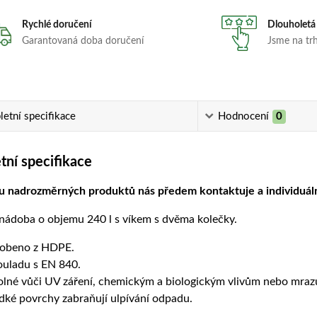
Rychlé doručení
Dlouholetá
Garantovaná doba doručení
Jsme na trhu
etní specifikace
Hodnocení
0
ní specifikace
ru nadrozměrných produktů nás předem kontaktuje a individuál
nádoba o objemu 240 l s víkem s dvěma kolečky.
obeno z HDPE.
ouladu s EN 840.
lné vůči UV záření, chemickým a biologickým vlivům nebo mraz
dké povrchy zabraňují ulpívání odpadu.