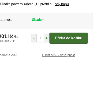
Hladké povrchy zabraňují ulpívání o...
celý popis
tupnost
Skladem
201 Kč
/
ks
Přidat do košíku
 Kč
bez DPH
roduktu:
200
Hlídat cenu / dostupnost