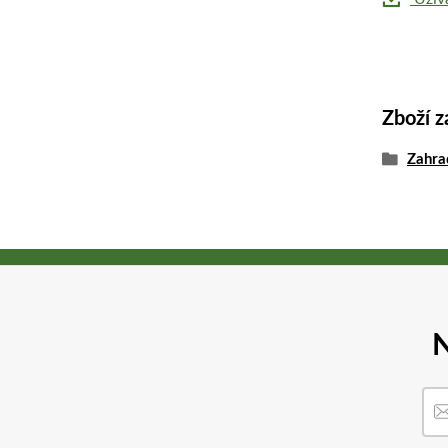
Zboží z
Zahra
N