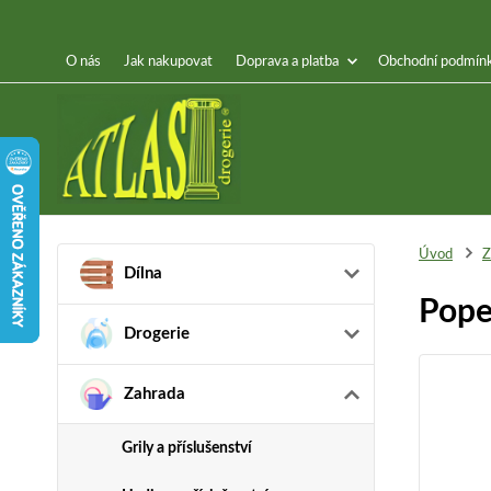
O nás
Jak nakupovat
Doprava a platba
Obchodní podmín
Úvod
Z
Dílna
Pope
Drogerie
Zahrada
Grily a příslušenství