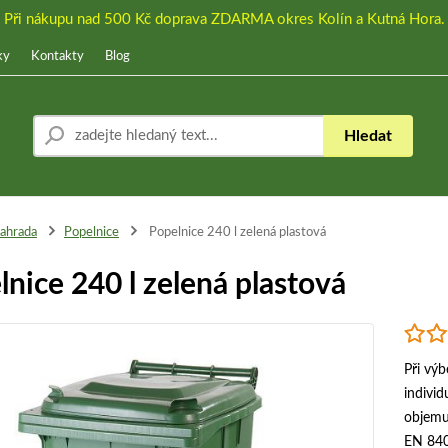
Při nákupu nad 500 Kč doprava ZDARMA okres Kolín a Kutná Hora.
ky
Kontakty
Blog
Hledat
ahrada
Popelnice
Popelnice 240 l zelená plastová
lnice 240 l zelená plastová
Při vý
indivi
objemu
EN 840