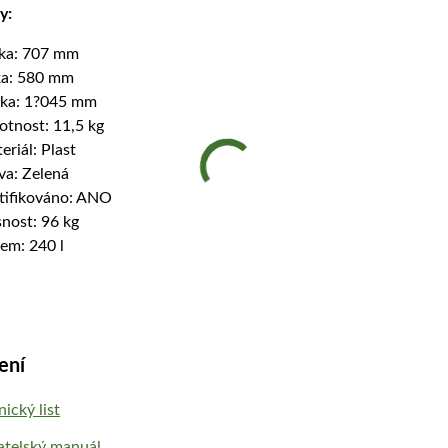
y:
ka: 707 mm
ka: 580 mm
ka: 1?045 mm
tnost: 11,5 kg
eriál: Plast
va: Zelená
tifikováno: ANO
nost: 96 kg
em: 240 l
ení
ický list
atelský manuál