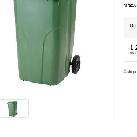
mrazu. 
Dos
1 
993
Číslo p