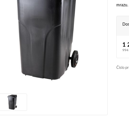
mrazu. 
Dos
1 
994
Číslo p