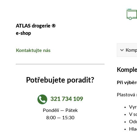
ATLAS drogerie ®
e-shop
Kompl
Kontaktujte nás
Komplet
Potřebujete poradit?
Při výbě
Plastová 
321 734 109
Vyr
Pondělí — Pátek
V s
8:00 — 15:30
Odo
Hla