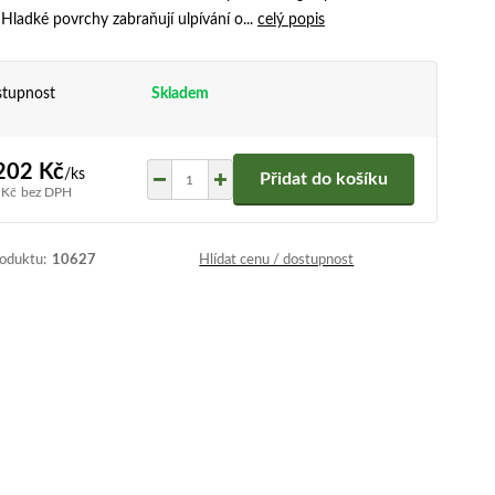
Hladké povrchy zabraňují ulpívání o...
celý popis
tupnost
Skladem
202 Kč
/
ks
Přidat do košíku
 Kč
bez DPH
roduktu:
10627
Hlídat cenu / dostupnost