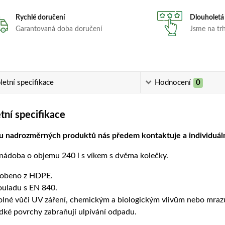
Rychlé doručení
Dlouholetá
Garantovaná doba doručení
Jsme na trhu
etní specifikace
Hodnocení
0
ní specifikace
ru nadrozměrných produktů nás předem kontaktuje a individuál
nádoba o objemu 240 l s víkem s dvěma kolečky.
obeno z HDPE.
ouladu s EN 840.
lné vůči UV záření, chemickým a biologickým vlivům nebo mraz
dké povrchy zabraňují ulpívání odpadu.