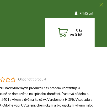
Přihlášení
0
ks
za
0 Kč
Ohodnotit produkt
běru nadrozměrných produktů nás předem kontaktuje a
duálně se domluvíme na způsobu doručení. Plastová nádoba o
 240 l s víkem s dvěma kolečky. Vyrobeno z HDPE. V souladu s
. Odolné vůči UV záření, chemickým a biologickým vlivům nebo