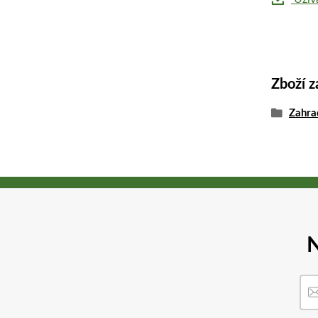
Zboží z
Zahra
N