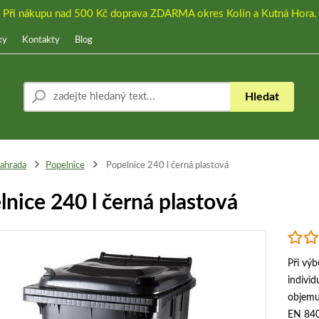
Při nákupu nad 500 Kč doprava ZDARMA okres Kolín a Kutná Hora.
ky
Kontakty
Blog
Hledat
ahrada
Popelnice
Popelnice 240 l černá plastová
lnice 240 l černá plastová
Při vý
indivi
objemu
EN 840