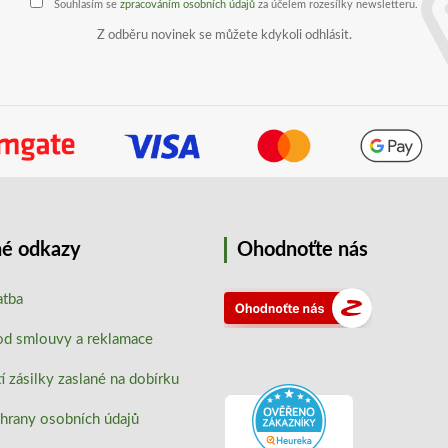
Souhlasím se
zpracováním osobních údajů
za účelem rozesílky newsletteru.
Z odběru novinek se můžete kdykoli odhlásit.
é odkazy
Ohodnoťte nás
atba
od smlouvy a reklamace
 zásilky zaslané na dobírku
hrany osobních údajů