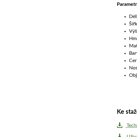
Parametr
Dél
Šíř
Výš
Hmo
Mat
Bar
Cer
Nos
Obj
Ke staž
Techn
Uživ