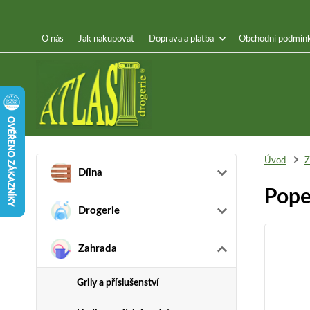
O nás
Jak nakupovat
Doprava a platba
Obchodní podmín
Úvod
Z
Dílna
Pope
Drogerie
Zahrada
Grily a příslušenství