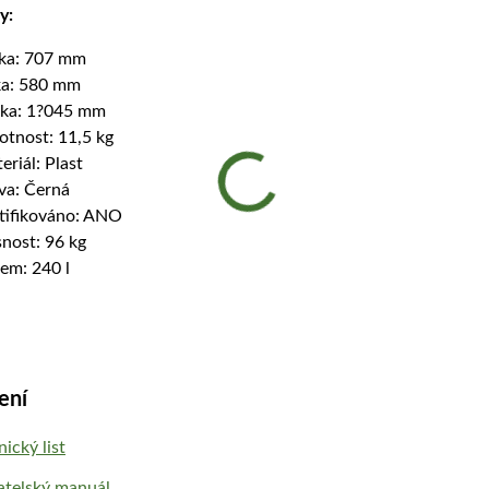
y:
ka: 707 mm
ka: 580 mm
ka: 1?045 mm
tnost: 11,5 kg
eriál: Plast
va: Černá
tifikováno: ANO
nost: 96 kg
em: 240 l
ení
ický list
atelský manuál