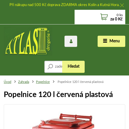
Při nákupu nad 500 Kč doprava ZDARMA okres Kolín a Kutná Hora.
0
ks
za
0 Kč
Menu
Hledat
Úvod
Zahrada
Popelnice
Popelnice 120 l červená plastová
Popelnice 120 l červená plastová