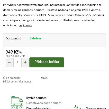
Při výběru nadrozměrných produktů nás předem kontaktuje a individuálně se
domluvíme na způsobu doručení. Plastová nádoba o objemu 120 l s víkem a
dvěma kolečky. Vyrobeno z HDPE. V souladu s EN 840. Odolné vůči UV záření,
chemickým a biologickým vlivům nebo mrazu. Hladké povrchy zabraňují
ulpívání o...
celý popis
Dostupnost
Skladem
949 Kč
/
ks
785 Kč
bez DPH
Přidat do košíku
Číslo produktu:
50920
Hlídat cenu / dostupnost
Rychlé doručení
Garantovaná doba doručení
Dlouholetá tradice
Garance úspory