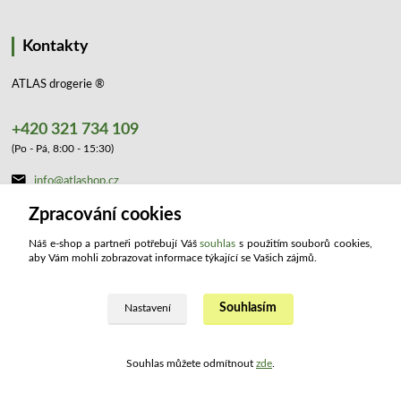
Kontakty
ATLAS drogerie ®
+420 321 734 109
(Po - Pá, 8:00 - 15:30)
info@atlashop.cz
Zpracování cookies
Náš e-shop a partneři potřebují Váš
souhlas
s použitím souborů cookies,
aby Vám mohli zobrazovat informace týkající se Vašich zájmů.
Upravit sběr cookies.
Souhlasím
Nastavení
2023 ATLAS drogerie ®. Všechna práva vyhrazena.
Souhlas můžete odmítnout
zde
.
Vytvořeno na
Eshop-rychle.cz