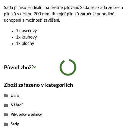
Sada pilníků je ideální na přesné pilování. Sada se skládá ze třech
pilníků s délkou 200 mm. Rukojeť pilníků zaručuje pohodlné
uchopení s možností zavěšení.
1x úsečový
1x kruhový
1x plochý
Původ zboží
Zboží zařazeno v kategoriích
Dílna
Nářadí
Pily, pilky a pilníky
Sady