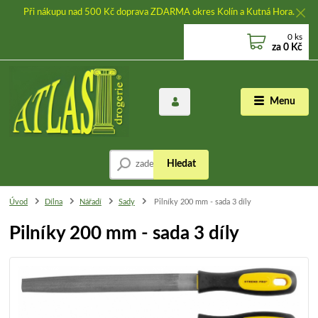
Při nákupu nad 500 Kč doprava ZDARMA okres Kolín a Kutná Hora.
0
ks
za
0 Kč
Menu
Hledat
Úvod
Dílna
Nářadí
Sady
Pilníky 200 mm - sada 3 díly
Pilníky 200 mm - sada 3 díly