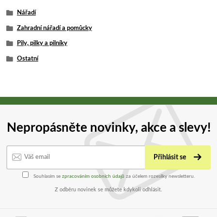
Nářadí
Zahradní nářadí a pomůcky
Pily, pilky a pilníky
Ostatní
Nepropásněte novinky, akce a slevy!
Přihlásit se
Souhlasím se
zpracováním osobních údajů
za účelem rozesílky newsletteru.
Z odběru novinek se můžete kdykoli odhlásit.