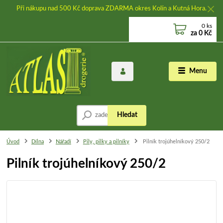
Při nákupu nad 500 Kč doprava ZDARMA okres Kolín a Kutná Hora.
0
ks
za
0 Kč
Menu
Hledat
Úvod
Dílna
Nářadí
Pily, pilky a pilníky
Pilník trojúhelníkový 250/2
Pilník trojúhelníkový 250/2