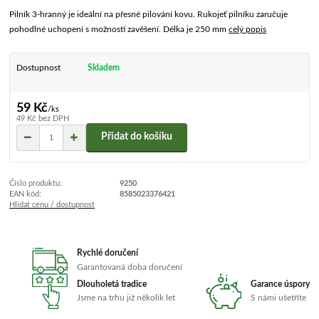
Pilník 3-hranný je ideální na přesné pilování kovu. Rukojeť pilníku zaručuje
pohodlné uchopení s možností zavěšení. Délka je 250 mm
celý popis
Dostupnost
Skladem
59 Kč
/
ks
49 Kč
bez DPH
Přidat do košíku
Číslo produktu:
9250
EAN kód:
8585023376421
Hlídat cenu / dostupnost
Rychlé doručení
Garantovaná doba doručení
Dlouholetá tradice
Garance úspory
Jsme na trhu již několik let
S námi ušetříte