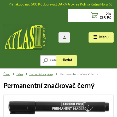
Při nákupu nad 500 Kč doprava ZDARMA okres Kolín a Kutná Hora.
0
ks
za
0 Kč
Menu
Hledat
Úvod
Dílna
Technické kapaliny
Permanentní značkovač černý
Permanentní značkovač černý