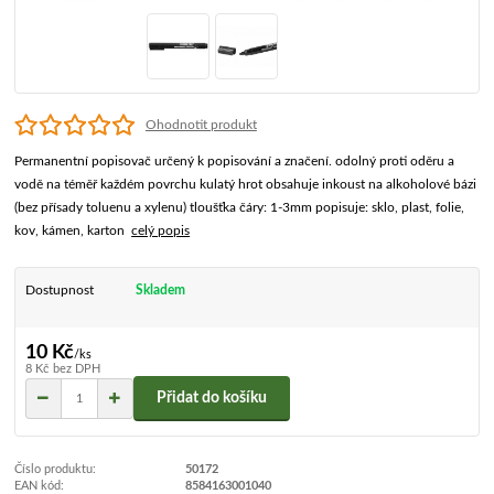
Ohodnotit produkt
Permanentní popisovač určený k popisování a značení. odolný proti oděru a
vodě na téměř každém povrchu kulatý hrot obsahuje inkoust na alkoholové bázi
(bez přísady toluenu a xylenu) tloušťka čáry: 1-3mm popisuje: sklo, plast, folie,
kov, kámen, karton
celý popis
Dostupnost
Skladem
10 Kč
/
ks
8 Kč
bez DPH
Přidat do košíku
Číslo produktu:
50172
EAN kód:
8584163001040