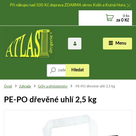
Při nákupu nad 500 Kč doprava ZDARMA okres Kolín a Kutná Hora.
0
ks
za
0 Kč
Menu
Hledat
Úvod
Zahrada
Grily a příslušenství
PE-PO dřevěné uhlí 2,5 kg
PE-PO dřevěné uhlí 2,5 kg