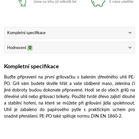
Jsme na trhu již několik let
S námi ušetříte
Kompletní specifikace
Hodnocení
0
Kompletní specifikace
Buďte připraveni na první grilovačku s balením dřevěného uhlí PE-
PO. Gril vám budete skvěle hřát a vaše oblíbené maso, zelenina či
jiné dobroty budou dokonale připravené. Hodí se do všech grilů na
dřevěné uhlí nebo grilovací brikety. Použité tvrdé dřevo zajistí dlouhé
a stabilní hoření, na které se můžete při grilování jídla spolehnout.
Uhlí je zabaleno do papírového pytle s praktickým uchem pro
snadné přenášení. PE-PO také splňuje normu DIN EN 1860-2.