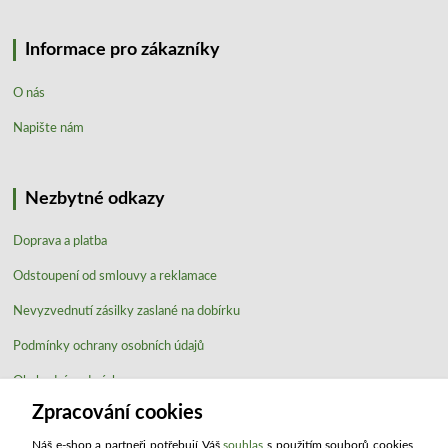
Informace pro zákazníky
O nás
Napište nám
Nezbytné odkazy
Doprava a platba
Odstoupení od smlouvy a reklamace
Nevyzvednutí zásilky zaslané na dobírku
Podmínky ochrany osobních údajů
Obchodní podmínky
Zpracování cookies
Používání cookies
Náš e-shop a partneři potřebují Váš
souhlas
s použitím souborů cookies,