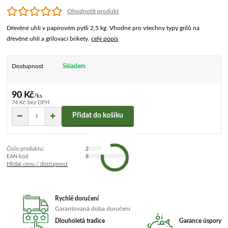
Ohodnotit produkt
Dřevěné uhlí v papírovém pytli 2,5 kg. Vhodné pro všechny typy grilů na
dřevěné uhlí a grilovací brikety.
celý popis
Dostupnost
Skladem
90 Kč
/
ks
74 Kč
bez DPH
Přidat do košíku
Číslo produktu:
24329
EAN kód:
8595009289089
Hlídat cenu / dostupnost
Rychlé doručení
Garantovaná doba doručení
Dlouholetá tradice
Garance úspory