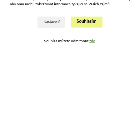
aby Vám mohli zobrazovat informace týkající se Vašich zájmů.
Ohodnoťte nás
Souhlasím
Nastavení
Souhlas můžete odmítnout
zde
.
Kontakty
ATLAS drogerie ®
+420 321 734 109
(Po - Pá, 8:00 - 15:30)
info@atlashop.cz