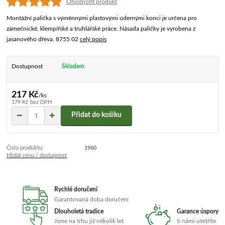
Ohodnotit produkt
Montážní palička s výměnnými plastovými údernými konci je určena pro
zámečnické, klempířské a truhlářské práce. Násada paličky je vyrobena z
jasanového dřeva. 8755 02
celý popis
Dostupnost
Skladem
217 Kč
/
ks
179 Kč
bez DPH
Přidat do košíku
Číslo produktu:
1960
Hlídat cenu / dostupnost
Rychlé doručení
Garantovaná doba doručení
Dlouholetá tradice
Garance úspory
Jsme na trhu již několik let
S námi ušetříte