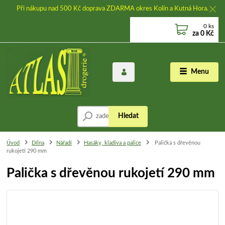
Při nákupu nad 500 Kč doprava ZDARMA okres Kolín a Kutná Hora.
0
ks
za
0 Kč
Menu
Hledat
Úvod
Dílna
Nářadí
Hasáky, kladiva a palice
Palička s dřevěnou
rukojetí 290 mm
Palička s dřevěnou rukojetí 290 mm