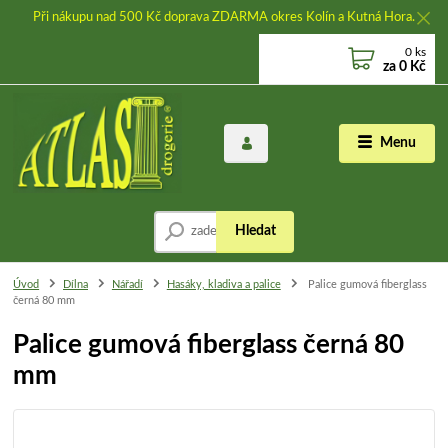
Při nákupu nad 500 Kč doprava ZDARMA okres Kolín a Kutná Hora.
0
ks
za
0 Kč
Menu
Hledat
Úvod
Dílna
Nářadí
Hasáky, kladiva a palice
Palice gumová fiberglass
černá 80 mm
Palice gumová fiberglass černá 80
mm