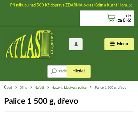
Při nákupu nad 500 Kč doprava ZDARMA okres Kolín a Kutná Hora.
0
ks
za
0 Kč
Menu
Hledat
Úvod
Dílna
Nářadí
Hasáky, kladiva a palice
Palice 1 500 g, dřevo
Palice 1 500 g, dřevo