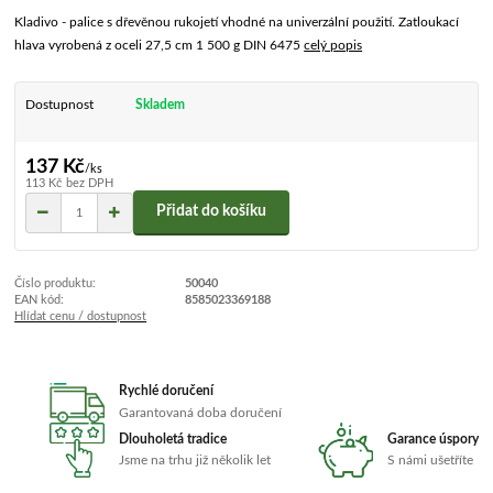
Kladivo - palice s dřevěnou rukojetí vhodné na univerzální použití. Zatloukací
hlava vyrobená z oceli 27,5 cm 1 500 g DIN 6475
celý popis
Dostupnost
Skladem
137 Kč
/
ks
113 Kč
bez DPH
Přidat do košíku
Číslo produktu:
50040
EAN kód:
8585023369188
Hlídat cenu / dostupnost
Rychlé doručení
Garantovaná doba doručení
Dlouholetá tradice
Garance úspory
Jsme na trhu již několik let
S námi ušetříte