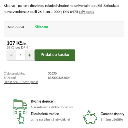
Kladivo - palice s dřevěnou rukojetí vhodné na univerzální použití. Zatloukací
hlava vyrobená z oceli 26,5 cm 1 000 g DIN 6475
celý popis
Dostupnost
Skladem
107 Kč
/
ks
88 Kč
bez DPH
Přidat do košíku
Číslo produktu:
50550
EAN kód:
8585023386604
Hlídat cenu / dostupnost
Rychlé doručení
Garantovaná doba doručení
Dlouholetá tradice
Garance úspory
Jsme na trhu již několik let
S námi ušetříte