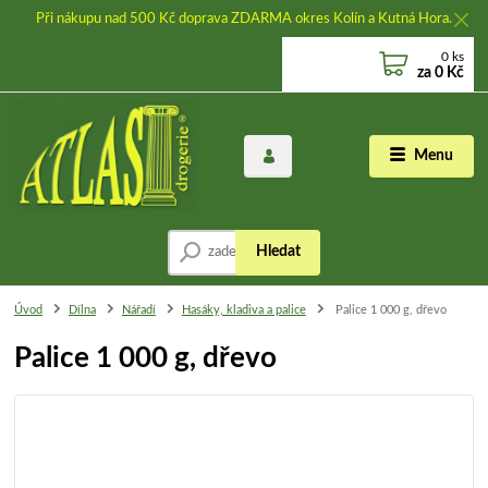
Při nákupu nad 500 Kč doprava ZDARMA okres Kolín a Kutná Hora.
0
ks
za
0 Kč
Menu
Hledat
Úvod
Dílna
Nářadí
Hasáky, kladiva a palice
Palice 1 000 g, dřevo
Palice 1 000 g, dřevo