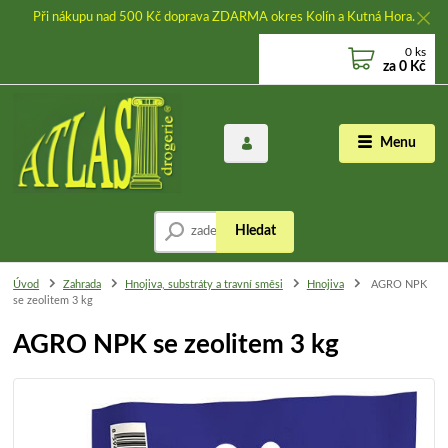
Při nákupu nad 500 Kč doprava ZDARMA okres Kolín a Kutná Hora.
0
ks
za
0 Kč
Menu
Hledat
Úvod
Zahrada
Hnojiva, substráty a travní směsi
Hnojiva
AGRO NPK
se zeolitem 3 kg
AGRO NPK se zeolitem 3 kg