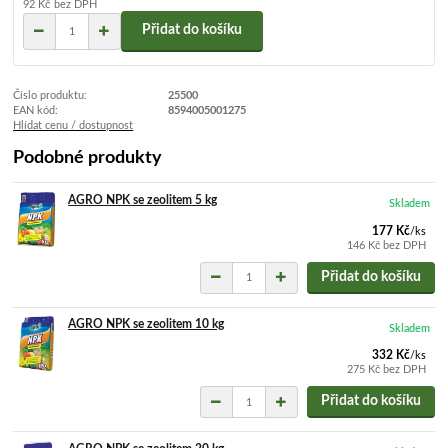
92 Kč
bez DPH
Přidat do košíku
Číslo produktu:
25500
EAN kód:
8594005001275
Hlídat cenu / dostupnost
Podobné produkty
AGRO NPK se zeolitem 5 kg
Skladem
177 Kč
/
ks
146 Kč
bez DPH
Přidat do košíku
AGRO NPK se zeolitem 10 kg
Skladem
332 Kč
/
ks
275 Kč
bez DPH
Přidat do košíku