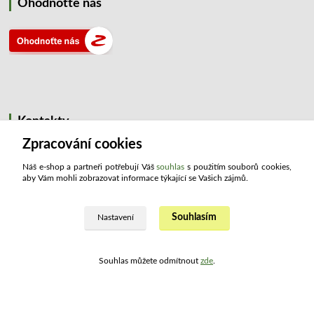
Ohodnoťte nás
Kontakty
Zpracování cookies
ATLAS drogerie ®
Náš e-shop a partneři potřebují Váš
souhlas
s použitím souborů cookies,
aby Vám mohli zobrazovat informace týkající se Vašich zájmů.
+420 321 734 109
(Po - Pá, 8:00 - 15:30)
Souhlasím
Nastavení
info@atlashop.cz
Souhlas můžete odmítnout
zde
.