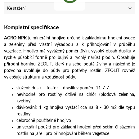
Ke stažení
Kompletní specifikace
AGRO NPK
je minerální hnojivo určené k základnímu hnojení ovoce
a zeleniny před vlastní výsadbou a k přihnojování v průběhu
vegetace. Hnojivo má vyvážený poměr živin, vysoký obsah dusíku v
rychle působící formě pro bujný a rychlý nárůst plodin. Obsahuje
přírodní horninu ZEOLIT, který na sebe poutá živiny a následně je
pozvolna uvolňuje do půdy pro potřeby rostlin. ZEOLIT rovněž
vylepšuje strukturu a vzdušnost půdy.
složení: dusík – fosfor – draslík v poměru 11-7-7
nevhodné pro rostliny citlivé na chlór (plodová zelenina,
květiny)
dávkování: 1 kg hnojiva vystačí cca na 8 - 30 m2 dle typu
rostliny
celoročně použitelné hnojivo
univerzální použití pro základní hnojení před setím či sázením
rostlin na jaře i pro přihnojování během vegetace