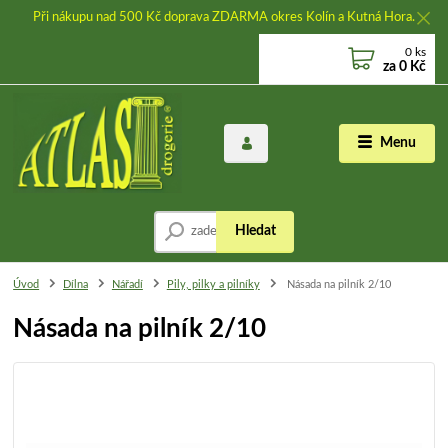
Při nákupu nad 500 Kč doprava ZDARMA okres Kolín a Kutná Hora.
0
ks
za
0 Kč
Menu
Hledat
Úvod
Dílna
Nářadí
Pily, pilky a pilníky
Násada na pilník 2/10
Násada na pilník 2/10