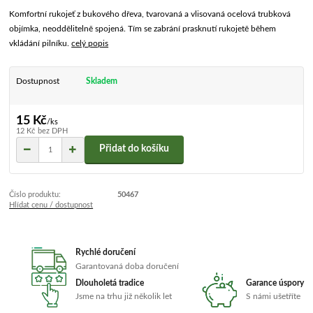
Komfortní rukojeť z bukového dřeva, tvarovaná a vlisovaná ocelová trubková
objímka, neoddělitelně spojená. Tím se zabrání prasknutí rukojetě během
vkládání pilníku.
celý popis
Dostupnost
Skladem
15 Kč
/
ks
12 Kč
bez DPH
Přidat do košíku
Číslo produktu:
50467
Hlídat cenu / dostupnost
Rychlé doručení
Garantovaná doba doručení
Dlouholetá tradice
Garance úspory
Jsme na trhu již několik let
S námi ušetříte