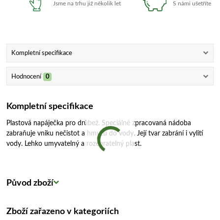
Jsme na trhu již několik let
S námi ušetříte
Kompletní specifikace
Hodnocení
0
Kompletní specifikace
Plastová napáječka pro drůbež. Speciálně zpracovaná nádoba
zabraňuje vniku nečistot a hmyzu do vody. Její tvar zabrání i vylití
vody. Lehko umyvatelný a rozebratelný plast.
Původ zboží
Zboží zařazeno v kategoriích