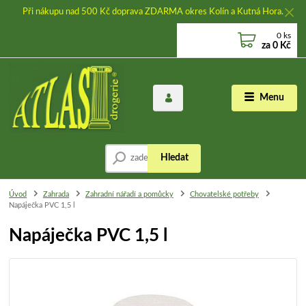
Při nákupu nad 500 Kč doprava ZDARMA okres Kolín a Kutná Hora.
0
ks
za
0 Kč
Menu
Hledat
Úvod
Zahrada
Zahradní nářadí a pomůcky
Chovatelské potřeby
Napáječka PVC 1,5 l
Napáječka PVC 1,5 l