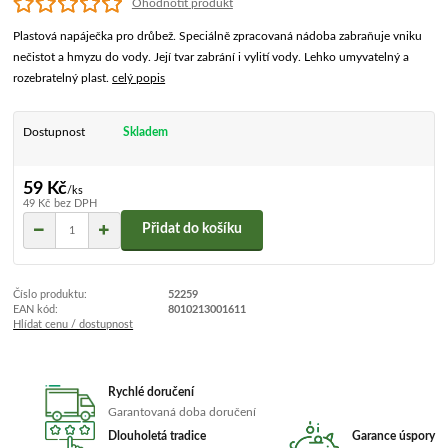
Ohodnotit produkt
Plastová napáječka pro drůbež. Speciálně zpracovaná nádoba zabraňuje vniku
nečistot a hmyzu do vody. Její tvar zabrání i vylití vody. Lehko umyvatelný a
rozebratelný plast.
celý popis
Dostupnost
Skladem
59 Kč
/
ks
49 Kč
bez DPH
Přidat do košíku
Číslo produktu:
52259
EAN kód:
8010213001611
Hlídat cenu / dostupnost
Rychlé doručení
Garantovaná doba doručení
Dlouholetá tradice
Garance úspory