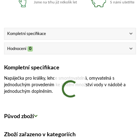
Jsme na trhu již několik let
S námi ušetříte
Kompletní specifikace
Hodnocení
0
Kompletní specifikace
Napáječka pro králíky, lehce smontovatelná, omyvatelná s
jednoduchým provedením ke zjištění množství vody v nádobě a
jednoduchým doplněním.
Původ zboží
Zboží zařazeno v kategoriích