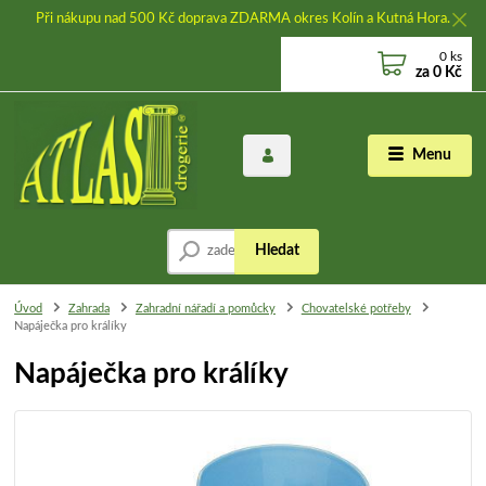
Při nákupu nad 500 Kč doprava ZDARMA okres Kolín a Kutná Hora.
0
ks
za
0 Kč
Menu
Hledat
Úvod
Zahrada
Zahradní nářadí a pomůcky
Chovatelské potřeby
Napáječka pro králíky
Napáječka pro králíky