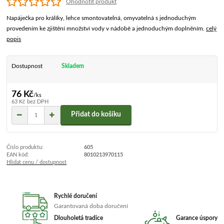
Ohodnotit produkt
Napáječka pro králíky, lehce smontovatelná, omyvatelná s jednoduchým
provedením ke zjištění množství vody v nádobě a jednoduchým doplněním.
celý
popis
Dostupnost
Skladem
76 Kč
/
ks
63 Kč
bez DPH
Přidat do košíku
Číslo produktu:
605
EAN kód:
8010213970115
Hlídat cenu / dostupnost
Rychlé doručení
Garantovaná doba doručení
Dlouholetá tradice
Garance úspory